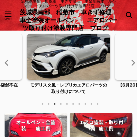
茨城県南部 稲敷市 車きず修理 車全塗装オールペ
ン エアロパーツ取り付け塗装専門店 ブログ
茨城県南部 稲敷市 車きず修理
車全塗装オールペン エアロパー
ツ取り付け塗装専門店 ブログ
ロパーツの
【6月26日臨時休業およびご来店につい
稲敷市潮
てのお知らせ】
オールペン・全塗
エアロ塗装・取り付
装 施工例
け 施工例