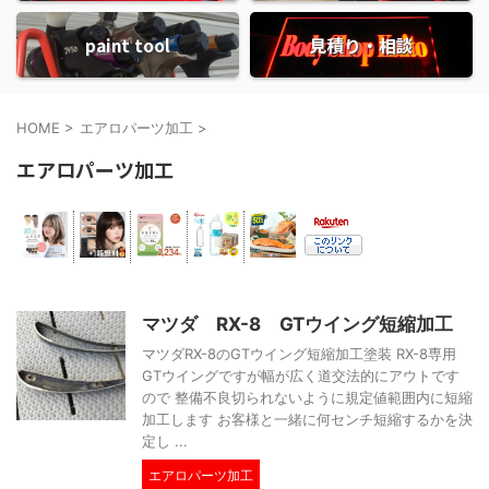
paint tool
見積り・相談
HOME
>
エアロパーツ加工
>
エアロパーツ加工
マツダ RX-8 GTウイング短縮加工
マツダRX-8のGTウイング短縮加工塗装 RX-8専用
GTウイングですが幅が広く道交法的にアウトです
ので 整備不良切られないように規定値範囲内に短縮
加工します お客様と一緒に何センチ短縮するかを決
定し ...
エアロパーツ加工