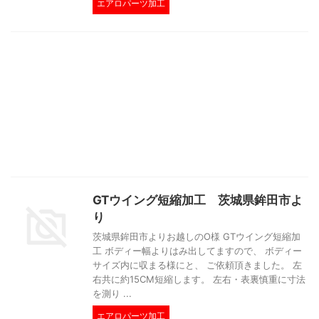
エアロパーツ加工
GTウイング短縮加工 茨城県鉾田市よ
り
茨城県鉾田市よりお越しのO様 GTウイング短縮加
工 ボディー幅よりはみ出してますので、 ボディー
サイズ内に収まる様にと、 ご依頼頂きました。 左
右共に約15CM短縮します。 左右・表裏慎重に寸法
を測り ...
エアロパーツ加工