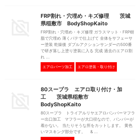
FRP割れ・穴埋め・キズ修理 茨城
県稲敷市 BodyShopKaito
FRP割れ・穴埋め・キズ修理 ガラスマット・FRP樹
脂で穴埋め 薄くパテで仕上げて 全体をサフェーサ
ー塗装 乾燥後 ダブルアクションサンダーの500番
で研ぎ落し上塗り塗装に入る 完成 過去のエアロ割
れ ...
エアロパーツ加工
エアロ塗装・取り付け
80スープラ エアロ取り付け・加
工 茨城県稲敷市
BodyShopKaito
80スープラ トライアルリヤエアロバンパーマフラ
ー出口加工 マフラーが大口径なので、バンパーが
着かない。 当たりそうな所をカットします。 黄色
いマスキング部分です。 & ...