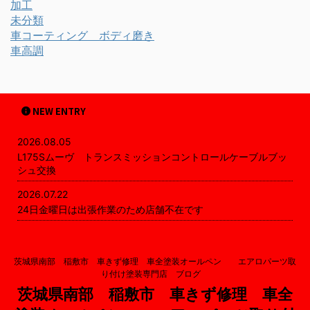
加工
未分類
車コーティング ボディ磨き
車高調
NEW ENTRY
2026.08.05
L175Sムーヴ トランスミッションコントロールケーブルブッ
シュ交換
2026.07.22
24日金曜日は出張作業のため店舗不在です
茨城県南部 稲敷市 車きず修理 車全塗装オールペン エアロパーツ取
り付け塗装専門店 ブログ
茨城県南部 稲敷市 車きず修理 車全