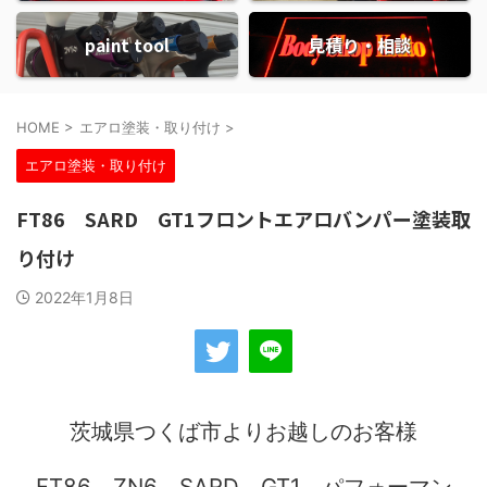
paint tool
見積り・相談
HOME
>
エアロ塗装・取り付け
>
エアロ塗装・取り付け
FT86 SARD GT1フロントエアロバンパー塗装取
り付け
2022年1月8日
茨城県つくば市よりお越しのお客様
FT86 ZN6 SARD GT1 パフォーマン