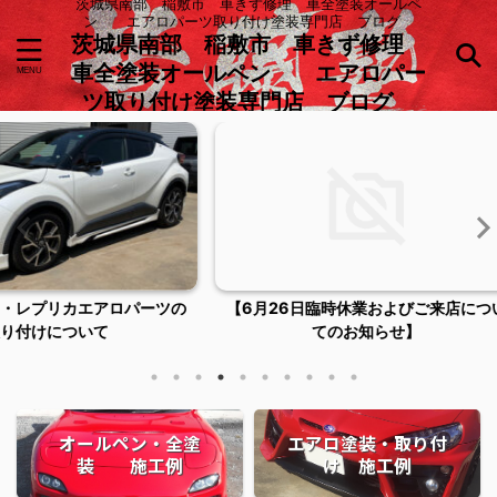
茨城県南部 稲敷市 車きず修理 車全塗装オールペ
ン エアロパーツ取り付け塗装専門店 ブログ
茨城県南部 稲敷市 車きず修理
車全塗装オールペン エアロパー
ツ取り付け塗装専門店 ブログ
ロパーツの
【6月26日臨時休業およびご来店につい
稲敷市潮
てのお知らせ】
オールペン・全塗
エアロ塗装・取り付
装 施工例
け 施工例