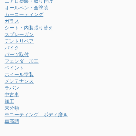
エアロ塗装・取り付け
オールペン・全塗装
カーコーティング
ガラス
シート・内装張り替え
スプレーガン
デントリペア
バイク
パーツ取付
フェンダー加工
ペイント
ホイール塗装
メンテナンス
ラパン
中古車
加工
未分類
車コーティング ボディ磨き
車高調