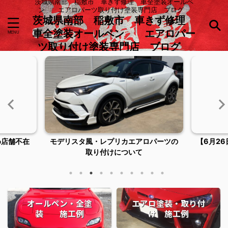
茨城県南部 稲敷市 車きず修理 車全塗装オールペ
ン エアロパーツ取り付け塗装専門店 ブログ
茨城県南部 稲敷市 車きず修理
車全塗装オールペン エアロパー
ツ取り付け塗装専門店 ブログ
ロパーツの
【6月26日臨時休業およびご来店につい
稲敷市潮
てのお知らせ】
オールペン・全塗
エアロ塗装・取り付
装 施工例
け 施工例