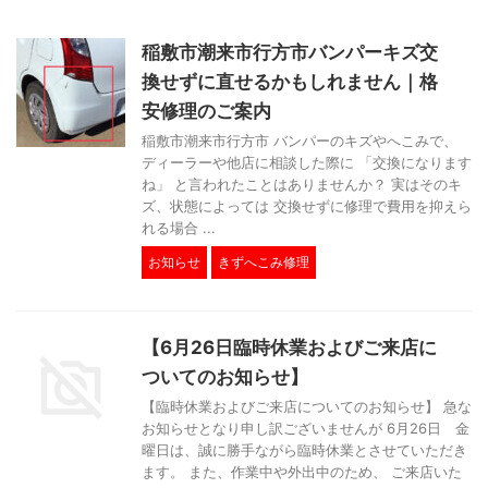
稲敷市潮来市行方市バンパーキズ交
換せずに直せるかもしれません｜格
安修理のご案内
稲敷市潮来市行方市 バンパーのキズやへこみで、
ディーラーや他店に相談した際に 「交換になります
ね」 と言われたことはありませんか？ 実はそのキ
ズ、状態によっては 交換せずに修理で費用を抑えら
れる場合 ...
お知らせ
きずへこみ修理
【6月26日臨時休業およびご来店に
ついてのお知らせ】
【臨時休業およびご来店についてのお知らせ】 急な
お知らせとなり申し訳ございませんが 6月26日 金
曜日は、誠に勝手ながら臨時休業とさせていただき
ます。 また、作業中や外出中のため、 ご来店いた