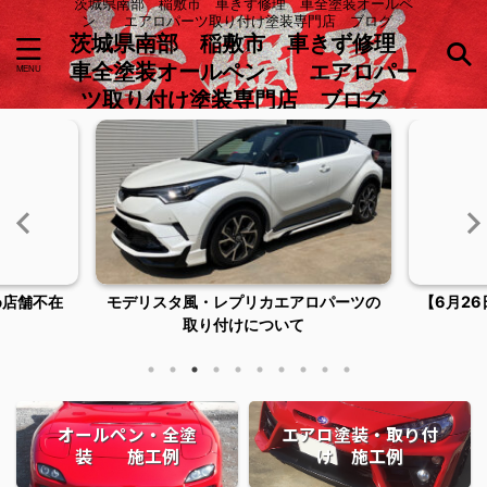
茨城県南部 稲敷市 車きず修理 車全塗装オールペ
ン エアロパーツ取り付け塗装専門店 ブログ
茨城県南部 稲敷市 車きず修理
車全塗装オールペン エアロパー
ツ取り付け塗装専門店 ブログ
め店舗不在
モデリスタ風・レプリカエアロパーツの
【6月2
取り付けについて
オールペン・全塗
エアロ塗装・取り付
装 施工例
け 施工例