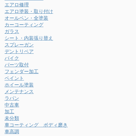
エアロ修理
エアロ塗装・取り付け
オールペン・全塗装
カーコーティング
ガラス
シート・内装張り替え
スプレーガン
デントリペア
バイク
パーツ取付
フェンダー加工
ペイント
ホイール塗装
メンテナンス
ラパン
中古車
加工
未分類
車コーティング ボディ磨き
車高調