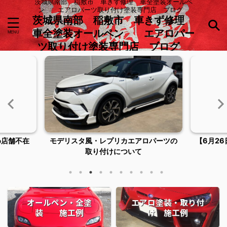
茨城県南部 稲敷市 車きず修理 車全塗装オールペ
ン エアロパーツ取り付け塗装専門店 ブログ
茨城県南部 稲敷市 車きず修理
車全塗装オールペン エアロパー
ツ取り付け塗装専門店 ブログ
ロパーツの
【6月26日臨時休業およびご来店につい
稲敷市潮
てのお知らせ】
オールペン・全塗
エアロ塗装・取り付
装 施工例
け 施工例