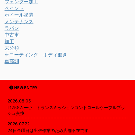
フェンダー加工
ペイント
ホイール塗装
メンテナンス
ラパン
中古車
加工
未分類
車コーティング ボディ磨き
車高調
NEW ENTRY
2026.08.05
L175Sムーヴ トランスミッションコントロールケーブルブッ
シュ交換
2026.07.22
24日金曜日は出張作業のため店舗不在です