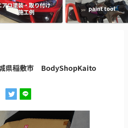
エアロ塗装・取り付け
paint tool
施工例
敷市 BodyShopKaito