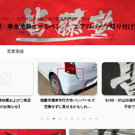
ールペン エアロパーツ取り付け塗装専門店 ブログ
理 車全塗装オールペン エアロパーツ取り付
営業実績
稲敷市潮来市行方市バンパーキズ
5/30・31は出張作業のため店舗
交換せずに直せるかもしれ...
不在です