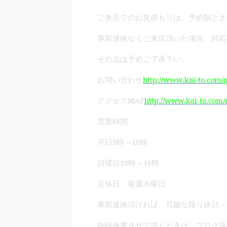
ご来店でのお見積もりは、予約制とさ
事前連絡なくご来店頂いた場合、対応
その点は予めご了承下い。
http://www.kai-to.com/q
お問い合わせ
MAP
http://www.kai-to.com
アクセス
営業時間
9
18
平日
時～
時
10
16
日曜日
時～
時
定休日 毎週水曜日
事前連絡頂ければ、可能な限り休日・
臨時休業させて頂くときは、ブログ等