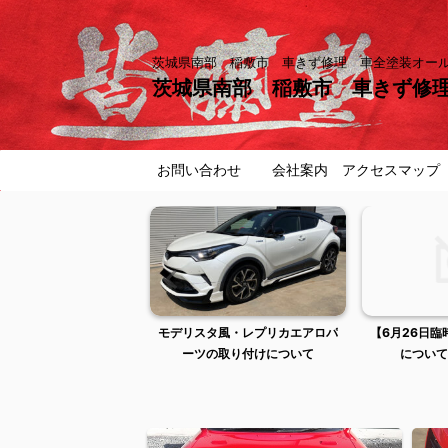
茨城県南部 稲敷市 車きず修理 車全塗装オ
茨城県南部 稲敷市 車きず修
お問い合わせ
会社案内 アクセスマップ
め店
モデリスタ風・レプリカエアロパ
【6月26日臨時休業およびご来店
ーツの取り付けについて
についてのお知らせ】