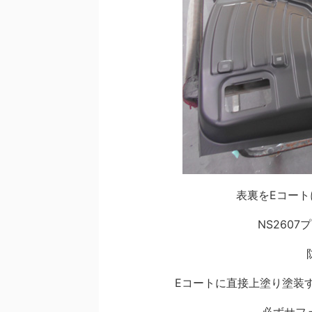
表裏をEコー
NS260
Eコートに直接上塗り塗装