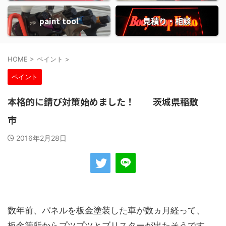
paint tool
見積り・相談
HOME
>
ペイント
>
ペイント
本格的に錆び対策始めました！ 茨城県稲敷
市
2016年2月28日
数年前、パネルを板金塗装した車が数ヵ月経って、
板金箇所からプツプツとブリスターが出たそうです。