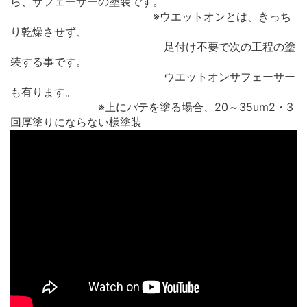
ら、サフェーサーの塗装です。
※ウエットオンとは、きっち
り乾燥させず、
足付け不要で次の工程の塗
装する事です。
ウエットオンサフェーサー
も有ります。
※上にパテを塗る場合、20～35um2・3
回厚塗りにならない様塗装