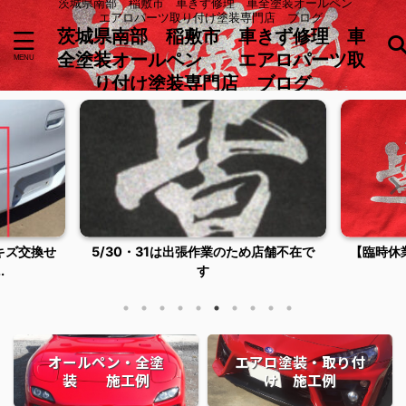
茨城県南部 稲敷市 車きず修理 車全塗装オールペン
エアロパーツ取り付け塗装専門店 ブログ
茨城県南部 稲敷市 車きず修理 車
全塗装オールペン エアロパーツ取
り付け塗装専門店 ブログ
キズ交換せ
5/30・31は出張作業のため店舗不在で
【臨時休
.
す
オールペン・全塗
エアロ塗装・取り付
装 施工例
け 施工例