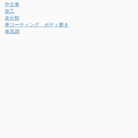
中古車
加工
未分類
車コーティング ボディ磨き
車高調