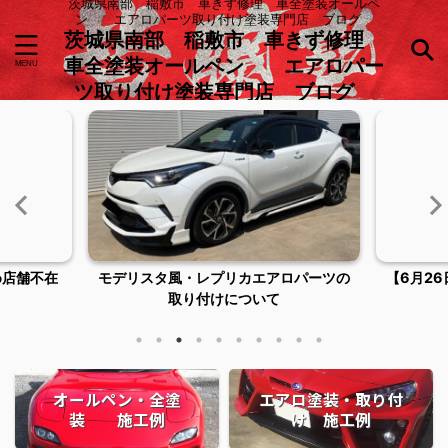
茨城県南部 稲敷市 車きず修理 車全塗装オールペ
ン エアロパーツ取り付け塗装専門店 ブログ
茨城県南部 稲敷市 車きず修理
車全塗装オールペン エアロパー
ツ取り付け塗装専門店 ブログ
め店舗不在
モデリスタ風・レプリカエアロパーツの
【6月2
取り付けについて
オールペン・全塗
エアロ塗装・取り付
装 施工例
け 施工例