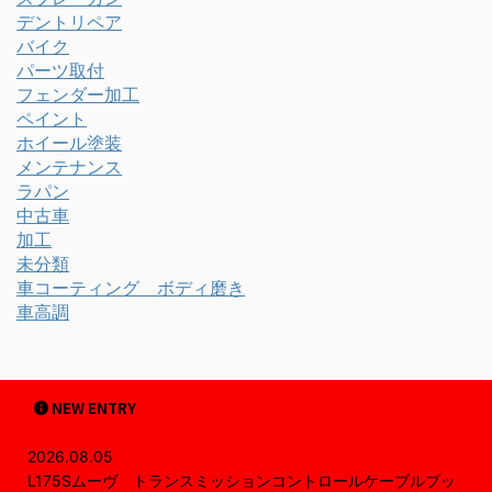
デントリペア
バイク
パーツ取付
フェンダー加工
ペイント
ホイール塗装
メンテナンス
ラパン
中古車
加工
未分類
車コーティング ボディ磨き
車高調
NEW ENTRY
2026.08.05
L175Sムーヴ トランスミッションコントロールケーブルブッ