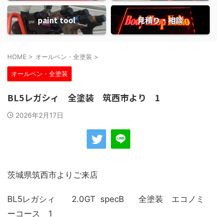
paint tool
見積り・相談
HOME
>
オールペン・全塗装
>
オールペン・全塗装
BL5レガシィ 全塗装 筑西市より 1
2026年2月17日
茨城県筑西市よりご来店
BL5レガシィ 2.0GT specB 全塗装 エコノミ
ーコース 1