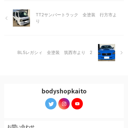
TT2サンバートラック 全塗装 行方市よ
り
BL5レガシィ 全塗装 筑西市より 2
bodyshopkaito
お問い合わせ