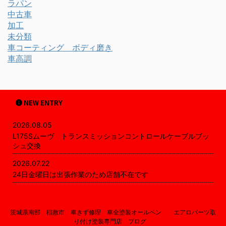
ラパン
中古車
加工
未分類
車コーティング ボディ磨き
車高調
NEW ENTRY
2026.08.05
L175Sムーヴ トランスミッションコントロールケーブルブッ
シュ交換
2026.07.22
24日金曜日は出張作業のため店舗不在です
茨城県南部 稲敷市 車きず修理 車全塗装オールペン エアロパーツ取
り付け塗装専門店 ブログ