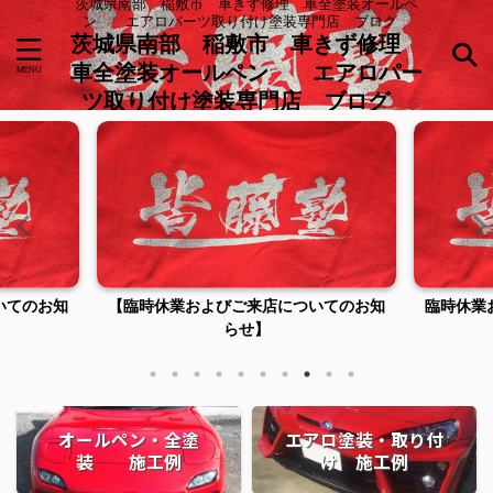
茨城県南部 稲敷市 車きず修理 車全塗装オールペ
ン エアロパーツ取り付け塗装専門店 ブログ
茨城県南部 稲敷市 車きず修理
車全塗装オールペン エアロパー
ツ取り付け塗装専門店 ブログ
いてのお知
【臨時休業およびご来店についてのお知
臨時休業
らせ】
オールペン・全塗
エアロ塗装・取り付
装 施工例
け 施工例