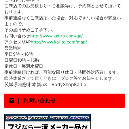
ご来店でのお見積もり・ご相談等は、予約制とさせて頂いて
おります。
事前連絡なくご来店頂いた場合、対応できない場合が御座い
ますので、
その点は予めご了承下い。
お問い合わせ
http://www.kai-to.com/qa/
アクセス
MAP
http://www.kai-to.com/map/
営業時間
平日
時～
時
9
18
日曜日
時～
時
10
16
定休日 毎週水曜日
事前連絡頂ければ、可能な限り休日・時間外対応致します。
臨時休業させて頂くときは、ブログ等でお知らせします。
茨城県稲敷市本新
53
BodyShopKaitio
お問い合わせ