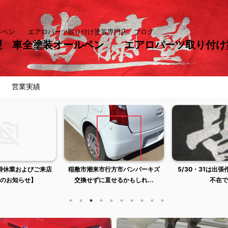
ールペン エアロパーツ取り付け塗装専門店 ブログ
理 車全塗装オールペン エアロパーツ取り付
営業実績
臨時休業およびご来店
稲敷市潮来市行方市バンパーキズ
5/30・31は出
のお知らせ】
交換せずに直せるかもしれ...
不在で