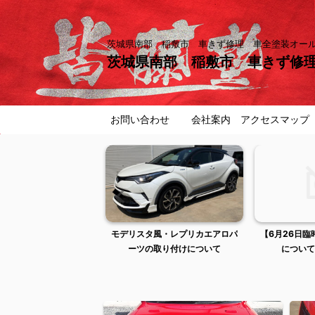
茨城県南部 稲敷市 車きず修理 車全塗装オ
茨城県南部 稲敷市 車きず修
お問い合わせ
会社案内 アクセスマップ
曜日は出張作業のため店
モデリスタ風・レプリカエアロパ
【6月26日
舗不在です
ーツの取り付けについて
について