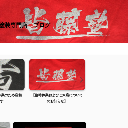
け塗装専門店 ブログ
張作業のため店舗
【臨時休業およびご来店について
【臨時休業およびご来
す
のお知らせ】
のお知らせ】