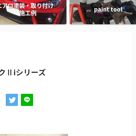
エアロ塗装・取り付け
paint tool
施工例
クⅡiシリーズ