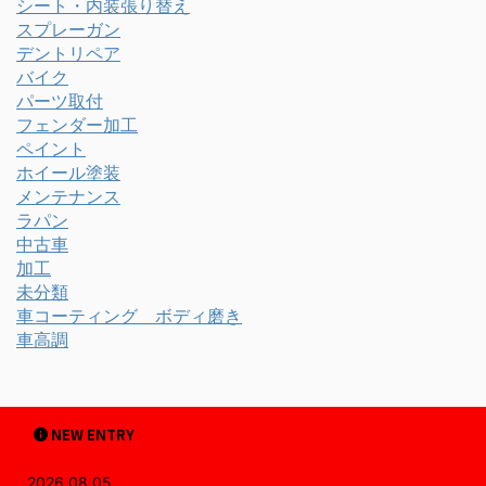
シート・内装張り替え
スプレーガン
デントリペア
バイク
パーツ取付
フェンダー加工
ペイント
ホイール塗装
メンテナンス
ラパン
中古車
加工
未分類
車コーティング ボディ磨き
車高調
NEW ENTRY
2026.08.05