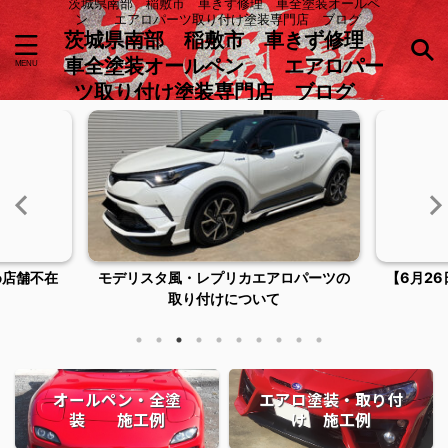
茨城県南部 稲敷市 車きず修理 車全塗装オールペ
ン エアロパーツ取り付け塗装専門店 ブログ
茨城県南部 稲敷市 車きず修理
車全塗装オールペン エアロパー
ツ取り付け塗装専門店 ブログ
め店舗不在
モデリスタ風・レプリカエアロパーツの
【6月2
取り付けについて
オールペン・全塗
エアロ塗装・取り付
装 施工例
け 施工例