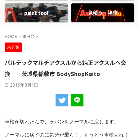
paint tool
見積り・相談
HOME
>
未分類
>
未分類
パルテックマルチアクスルから純正アクスルへ交
換 茨城県稲敷市 BodyShopKaito
2016年3月1日
車検が切れたんで、ラパンをノーマルに戻します。
ノーマルに戻すのに気分が乗らく、とうとう車検切れ！