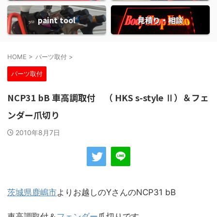
paint tool
見積り・相談
HOME
>
パーツ取付
>
パーツ取付
NCP31 bB 車高調取付 （ HKS s-style Ⅱ）＆フェ
ンダー爪切り
2010年8月7日
茨城県
鹿嶋市
よりお越しのYさんのNCP31 bB
車高調取付＆
フェンダー
爪切りです。