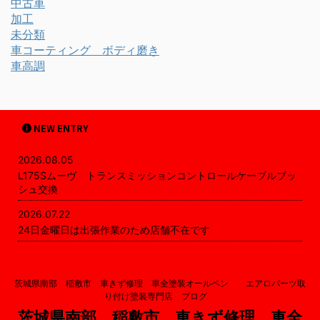
中古車
加工
未分類
車コーティング ボディ磨き
車高調
NEW ENTRY
2026.08.05
L175Sムーヴ トランスミッションコントロールケーブルブッ
シュ交換
2026.07.22
24日金曜日は出張作業のため店舗不在です
茨城県南部 稲敷市 車きず修理 車全塗装オールペン エアロパーツ取
り付け塗装専門店 ブログ
茨城県南部 稲敷市 車きず修理 車全