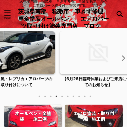
茨城県南部 稲敷市 車きず修理 車全塗装オールペ
ン エアロパーツ取り付け塗装専門店 ブログ
茨城県南部 稲敷市 車きず修理
車全塗装オールペン エアロパー
ツ取り付け塗装専門店 ブログ
ロパーツの
【6月26日臨時休業およびご来店につい
稲敷市潮
てのお知らせ】
オールペン・全塗
エアロ塗装・取り付
装 施工例
け 施工例