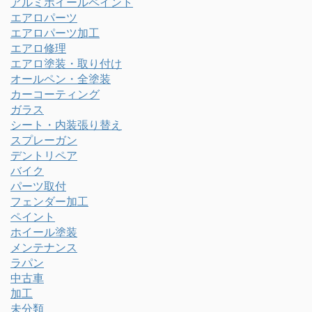
アルミホイールペイント
エアロパーツ
エアロパーツ加工
エアロ修理
エアロ塗装・取り付け
オールペン・全塗装
カーコーティング
ガラス
シート・内装張り替え
スプレーガン
デントリペア
バイク
パーツ取付
フェンダー加工
ペイント
ホイール塗装
メンテナンス
ラパン
中古車
加工
未分類