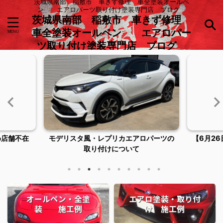
茨城県南部 稲敷市 車きず修理 車全塗装オールペ
ン エアロパーツ取り付け塗装専門店 ブログ
茨城県南部 稲敷市 車きず修理
車全塗装オールペン エアロパー
ツ取り付け塗装専門店 ブログ
め店舗不在
モデリスタ風・レプリカエアロパーツの
【6月2
取り付けについて
オールペン・全塗
エアロ塗装・取り付
装 施工例
け 施工例