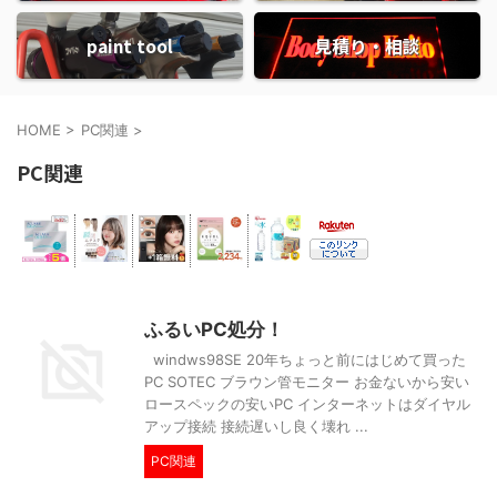
paint tool
見積り・相談
HOME
>
PC関連
>
PC関連
ふるいPC処分！
windws98SE 20年ちょっと前にはじめて買った
PC SOTEC ブラウン管モニター お金ないから安い
ロースペックの安いPC インターネットはダイヤル
アップ接続 接続遅いし良く壊れ ...
PC関連