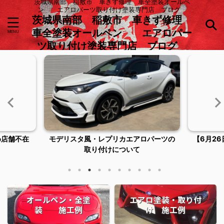
茨城県南部 稲敷市 車きず修理 車全塗装オールペ
ン エアロパーツ取り付け塗装専門店 ブログ
茨城県南部 稲敷市 車きず修理
車全塗装オールペン エアロパー
ツ取り付け塗装専門店 ブログ
め店舗不在
モデリスタ風・レプリカエアロパーツの
【6月2
取り付けについて
オールペン・全塗
エアロ塗装・取り付
装 施工例
け 施工例