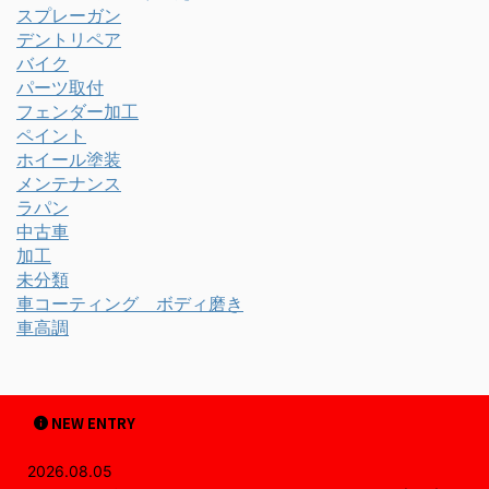
スプレーガン
デントリペア
バイク
パーツ取付
フェンダー加工
ペイント
ホイール塗装
メンテナンス
ラパン
中古車
加工
未分類
車コーティング ボディ磨き
車高調
NEW ENTRY
2026.08.05