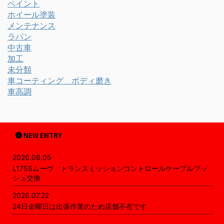
ペイント
ホイール塗装
メンテナンス
ラパン
中古車
加工
未分類
車コーティング ボディ磨き
車高調
NEW ENTRY
2026.08.05
L175Sムーヴ トランスミッションコントロールケーブルブッ
シュ交換
2026.07.22
24日金曜日は出張作業のため店舗不在です