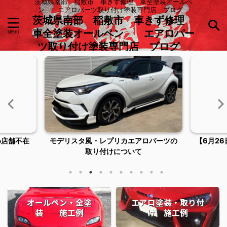
茨城県南部 稲敷市 車きず修理 車全塗装オールペ
ン エアロパーツ取り付け塗装専門店 ブログ
茨城県南部 稲敷市 車きず修理
車全塗装オールペン エアロパー
ツ取り付け塗装専門店 ブログ
ロパーツの
【6月26日臨時休業およびご来店につい
稲敷市潮
てのお知らせ】
オールペン・全塗
エアロ塗装・取り付
装 施工例
け 施工例