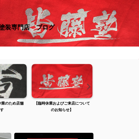
け塗装専門店 ブログ
張作業のため店舗
【臨時休業およびご来店について
【臨時休業およびご来
す
のお知らせ】
のお知らせ】