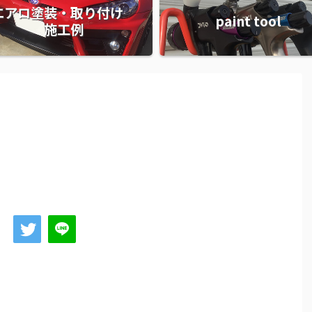
エアロ塗装・取り付け
paint tool
施工例