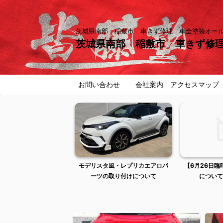
茨城県南部 稲敷市 車きず修理 車全塗装オ
茨城県南部 稲敷市 車きず修
お問い合わせ
会社案内 アクセスマップ
曜日は出張作業のため店
モデリスタ風・レプリカエアロパ
【6月26日
舗不在です
ーツの取り付けについて
について