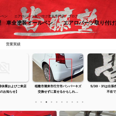
ールペン エアロパーツ取り付け塗装専門店 ブログ
理 車全塗装オールペン エアロパーツ取り付
営業実績
臨時休業およびご来店
稲敷市潮来市行方市バンパーキズ
5/30・31は出
のお知らせ】
交換せずに直せるかもしれ...
不在で