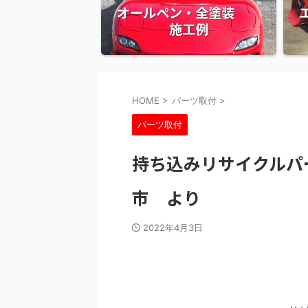
オールペン・全塗装
施工例
HOME
>
パーツ取付
>
パーツ取付
持ち込みリサイクル
市 より
2022年4月3日