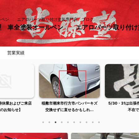
ールペン エアロパーツ取り付け塗装専門店 ブログ
理 車全塗装オールペン エアロパーツ取り付
営業実績
臨時休業およびご来店
稲敷市潮来市行方市バンパーキズ
5/30・31は出
のお知らせ】
交換せずに直せるかもしれ...
不在で