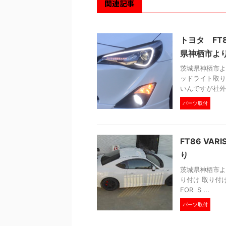
関連記事
トヨタ FT
県神栖市よ
茨城県神栖市よ
ッドライト取り
いんですが社外
パーツ取付
FT86 V
り
茨城県神栖市より
り付け 取り付け
FOR S ...
パーツ取付