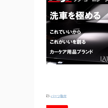
-
パーツ取付