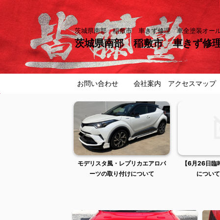
茨城県南部 稲敷市 車きず修理 車全塗装オ
茨城県南部 稲敷市 車きず修
お問い合わせ
会社案内 アクセスマップ
曜日は出張作業のため店
モデリスタ風・レプリカエアロパ
【6月26日
舗不在です
ーツの取り付けについて
について