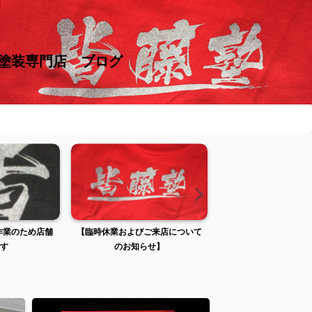
け塗装専門店 ブログ
張作業のため店舗
【臨時休業およびご来店について
【臨時休業およびご来
す
のお知らせ】
のお知らせ】