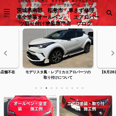
茨城県南部 稲敷市 車きず修理 車全塗装オールペ
ン エアロパーツ取り付け塗装専門店 ブログ
茨城県南部 稲敷市 車きず修理
車全塗装オールペン エアロパー
ツ取り付け塗装専門店 ブログ
ロパーツの
【6月26日臨時休業およびご来店につい
稲敷市潮
てのお知らせ】
オールペン・全塗
エアロ塗装・取り付
装 施工例
け 施工例