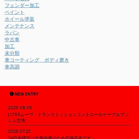
フェンダー加工
ペイント
ホイール塗装
メンテナンス
ラパン
中古車
加工
未分類
車コーティング ボディ磨き
車高調
NEW ENTRY
2026.08.05
L175Sムーヴ トランスミッションコントロールケーブルブッ
シュ交換
2026.07.22
24日金曜日は出張作業のため店舗不在です