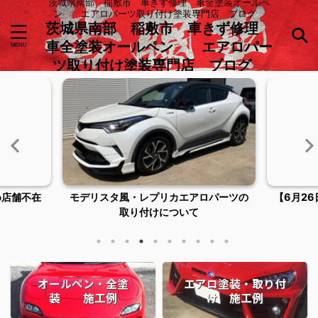
茨城県南部 稲敷市 車きず修理 車全塗装オールペ
ン エアロパーツ取り付け塗装専門店 ブログ
茨城県南部 稲敷市 車きず修理
車全塗装オールペン エアロパー
ツ取り付け塗装専門店 ブログ
ロパーツの
【6月26日臨時休業およびご来店につい
稲敷市潮
てのお知らせ】
オールペン・全塗
エアロ塗装・取り付
装 施工例
け 施工例