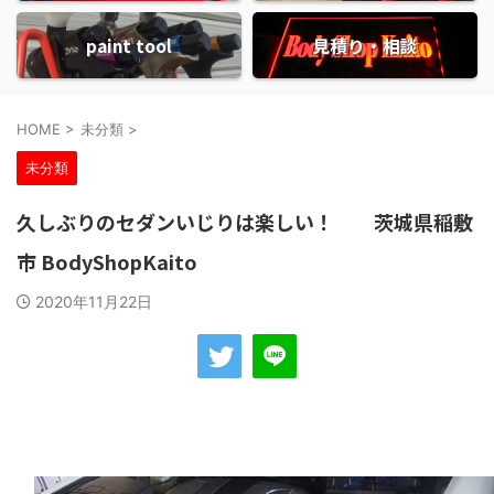
paint tool
見積り・相談
HOME
>
未分類
>
未分類
久しぶりのセダンいじりは楽しい！ 茨城県稲敷
市 BodyShopKaito
2020年11月22日