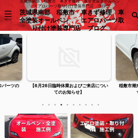
茨城県南部 稲敷市 車きず修理 車全塗装オールペン
エアロパーツ取り付け塗装専門店 ブログ
茨城県南部 稲敷市 車きず修理 車
全塗装オールペン エアロパーツ取
り付け塗装専門店 ブログ
ロパーツの
【6月26日臨時休業およびご来店につい
稲敷市潮
てのお知らせ】
オールペン・全塗
エアロ塗装・取り付
装 施工例
け 施工例