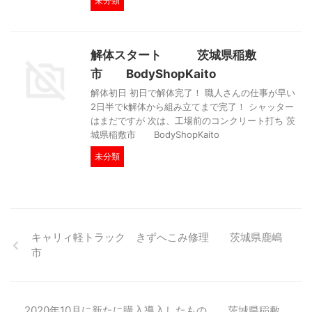
未分類
解体スタート 茨城県稲敷
市 BodyShopKaito
解体初日 初日で解体完了！ 職人さんの仕事が早い
2日半でk解体から組み立てまで完了！ シャッター
はまだですが 次は、工場前のコンクリート打ち 茨
城県稲敷市 BodyShopKaito
未分類
キャリィ軽トラック きずへこみ修理 茨城県鹿嶋
市
2020年10月に新たに購入導入したもの 茨城県稲敷