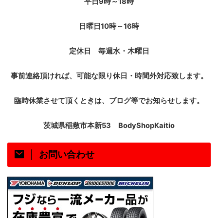
9
18
平日
時～
時
10
16
日曜日
時～
時
定休日 毎週水・木曜日
事前連絡頂ければ、可能な限り休日・時間外対応致します。
臨時休業させて頂くときは、ブログ等でお知らせします。
53
BodyShopKaitio
茨城県稲敷市本新
お問い合わせ