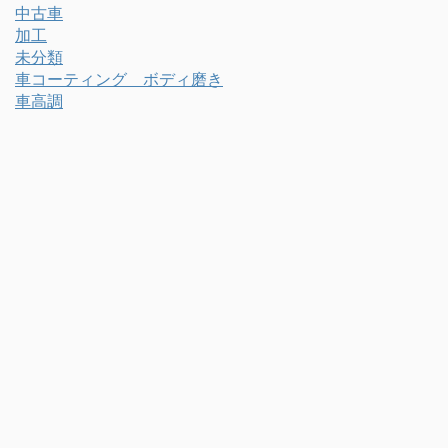
中古車
加工
未分類
車コーティング ボディ磨き
車高調