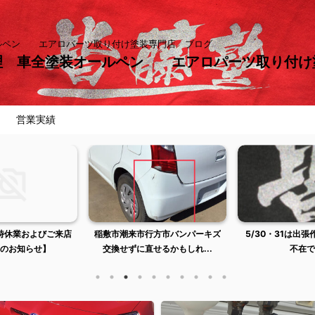
ールペン エアロパーツ取り付け塗装専門店 ブログ
理 車全塗装オールペン エアロパーツ取り付
営業実績
行方市バンパーキズ
5/30・31は出張作業のため店舗
【臨時休業および
せるかもしれ...
不在です
のお知