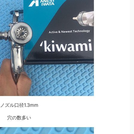
ノズル口径1.3mm
穴の数多い