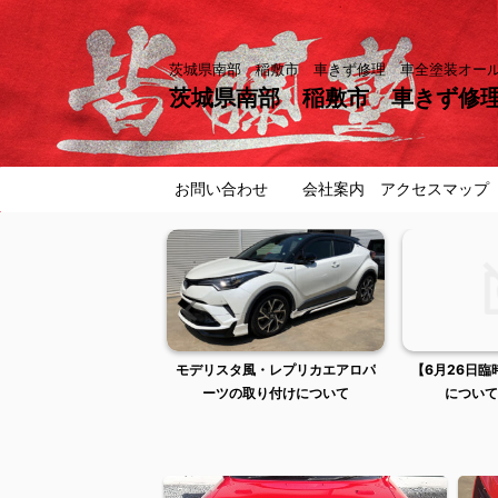
茨城県南部 稲敷市 車きず修理 車全塗装オ
茨城県南部 稲敷市 車きず修
お問い合わせ
会社案内 アクセスマップ
タ風・レプリカエアロパ
【6月26日臨時休業およびご来店
稲敷市潮来市
の取り付けについて
についてのお知らせ】
交換せずに直