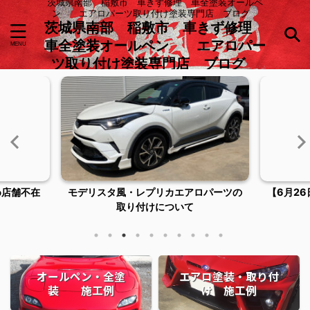
茨城県南部 稲敷市 車きず修理 車全塗装オールペ
ン エアロパーツ取り付け塗装専門店 ブログ
茨城県南部 稲敷市 車きず修理
車全塗装オールペン エアロパー
ツ取り付け塗装専門店 ブログ
め店舗不在
モデリスタ風・レプリカエアロパーツの
【6月2
取り付けについて
オールペン・全塗
エアロ塗装・取り付
装 施工例
け 施工例