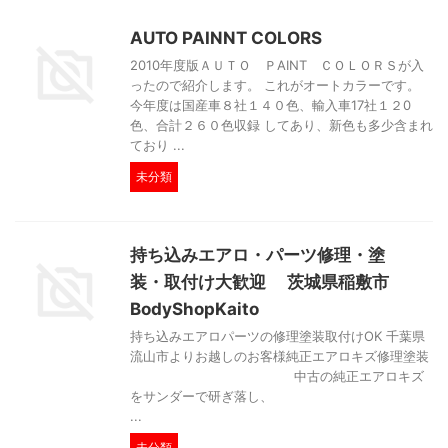
AUTO PAINNT COLORS
2010年度版ＡＵＴＯ ＰAINT ＣＯＬＯＲＳが入
ったので紹介します。 これがオートカラーです。
今年度は国産車８社１４０色、輸入車17社１２0
色、合計２６０色収録 してあり、新色も多少含まれ
ており ...
未分類
持ち込みエアロ・パーツ修理・塗
装・取付け大歓迎 茨城県稲敷市
BodyShopKaito
持ち込みエアロパーツの修理塗装取付けOK 千葉県
流山市よりお越しのお客様純正エアロキズ修理塗装
中古の純正エアロキズ
をサンダーで研ぎ落し、
...
未分類