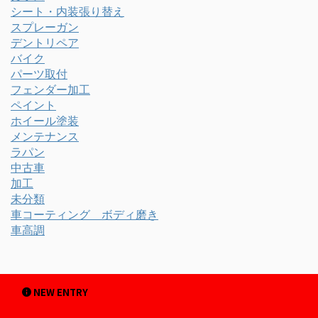
シート・内装張り替え
スプレーガン
デントリペア
バイク
パーツ取付
フェンダー加工
ペイント
ホイール塗装
メンテナンス
ラパン
中古車
加工
未分類
車コーティング ボディ磨き
車高調
NEW ENTRY