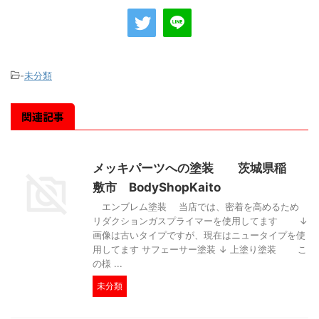
-
未分類
関連記事
メッキパーツへの塗装 茨城県稲
敷市 BodyShopKaito
エンブレム塗装 当店では、密着を高めるため
リダクションガスプライマーを使用してます ↓
画像は古いタイプですが、現在はニュータイプを使
用してます サフェーサー塗装 ↓ 上塗り塗装 こ
の様 ...
未分類