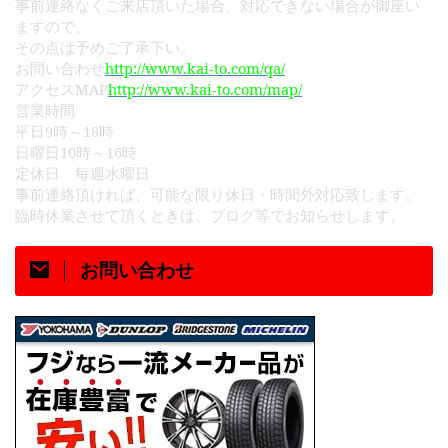
事前連絡なくご来店頂いた場合、対応できない場合が御座い
ますので、
その点は予めご了承下い。
http://www.kai-to.com/qa/
お問い合わせ
MAP
http://www.kai-to.com/map/
アクセス
営業時間
9
18
平日
時～
時
10
16
日曜日
時～
時
定休日 毎週水曜日
事前連絡頂ければ、可能な限り休日・時間外対応致します。
臨時休業させて頂くときは、ブログ等でお知らせします。
お問い合わせ