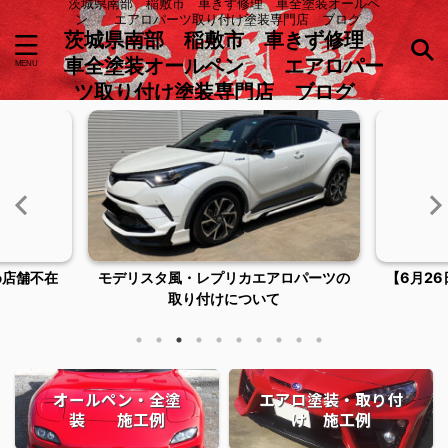
茨城県南部 稲敷市 車きず修理 車全塗装オールペ
ン エアロパーツ取り付け塗装専門店 ブログ
茨城県南部 稲敷市 車きず修理
車全塗装オールペン エアロパー
ツ取り付け塗装専門店 ブログ
め店舗不在
モデリスタ風・レプリカエアロパーツの
【6月2
取り付けについて
オールペン・全塗
エアロ塗装・取り付
装 施工例
け 施工例