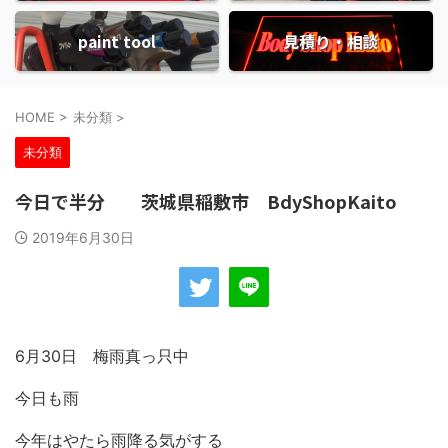
paint tool
見積り・相談
HOME
>
未分類
>
未分類
今日で半分 茨城県稲敷市 BdyShopKaito
2019年6月30日
6月30日 梅雨真っ只中
今日も雨
今年はやたら雨降る気がする