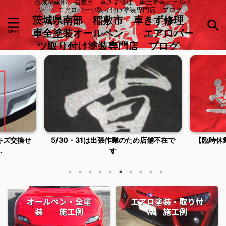
茨城県南部 稲敷市 車きず修理 車全塗装オールペ
ン エアロパーツ取り付け塗装専門店 ブログ
茨城県南部 稲敷市 車きず修理
車全塗装オールペン エアロパー
ツ取り付け塗装専門店 ブログ
キズ交換せ
5/30・31は出張作業のため店舗不在で
【臨時休
.
す
オールペン・全塗
エアロ塗装・取り付
装 施工例
け 施工例