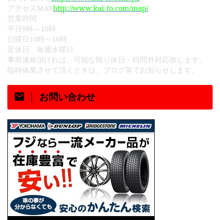
MAP
http://www.kai-to.com/map/
アクセス
営業時間
9
18
平日
時～
時
10
16
日曜日
時～
時
定休日 毎週水曜日
事前連絡頂ければ、可能な限り休日・時間外対応致します。
臨時休業させて頂くときは、ブログ等でお知らせします。
お問い合わせ