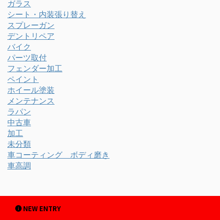
ガラス
シート・内装張り替え
スプレーガン
デントリペア
バイク
パーツ取付
フェンダー加工
ペイント
ホイール塗装
メンテナンス
ラパン
中古車
加工
未分類
車コーティング ボディ磨き
車高調
NEW ENTRY