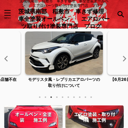
茨城県南部 稲敷市 車きず修理 車全塗装オールペ
ン エアロパーツ取り付け塗装専門店 ブログ
茨城県南部 稲敷市 車きず修理
車全塗装オールペン エアロパー
ツ取り付け塗装専門店 ブログ
め店舗不在
モデリスタ風・レプリカエアロパーツの
【6月2
取り付けについて
オールペン・全塗
エアロ塗装・取り付
装 施工例
け 施工例