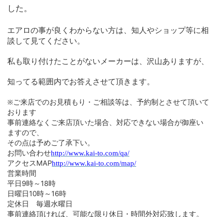
した。
エアロの事が良くわからない方は、知人やショップ等に相
談して見てください。
私も取り付けたことがないメーカーは、沢山ありますが、
知ってる範囲内でお答えさせて頂きます。
※ご来店でのお見積もり・ご相談等は、予約制とさせて頂いて
おります
事前連絡なくご来店頂いた場合、対応できない場合が御座い
ますので、
その点は予めご了承下い。
お問い合わせ
http://www.kai-to.com/qa/
アクセス
MAP
http://www.kai-to.com/map/
営業時間
平日
時～
時
9
18
日曜日
時～
時
10
16
定休日 毎週水曜日
事前連絡頂ければ、可能な限り休日・時間外対応致します。