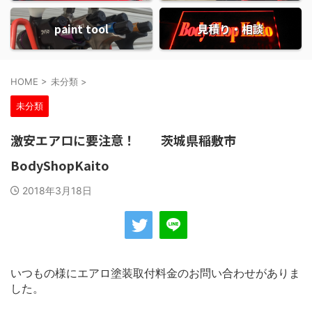
paint tool
見積り・相談
HOME
>
未分類
>
未分類
激安エアロに要注意！ 茨城県稲敷市
BodyShopKaito
2018年3月18日
いつもの様にエアロ塗装取付料金のお問い合わせがありま
した。