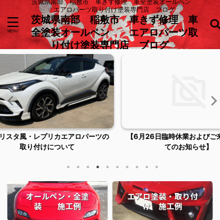
茨城県南部 稲敷市 車きず修理 車全塗装オールペン
エアロパーツ取り付け塗装専門店 ブログ
茨城県南部 稲敷市 車きず修理 車
全塗装オールペン エアロパーツ取
り付け塗装専門店 ブログ
ロパーツの
【6月26日臨時休業およびご来店につい
稲敷市潮
てのお知らせ】
オールペン・全塗
エアロ塗装・取り付
装 施工例
け 施工例