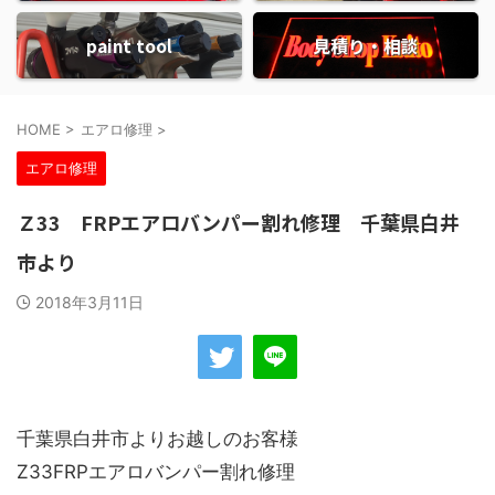
paint tool
見積り・相談
HOME
>
エアロ修理
>
エアロ修理
Ｚ33 FRPエアロバンパー割れ修理 千葉県白井
市より
2018年3月11日
千葉県白井市よりお越しのお客様
Z33FRPエアロバンパー割れ修理