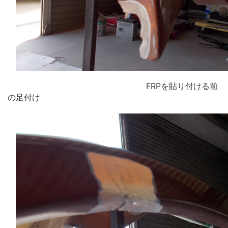
FRPを貼り付ける前
の足付け