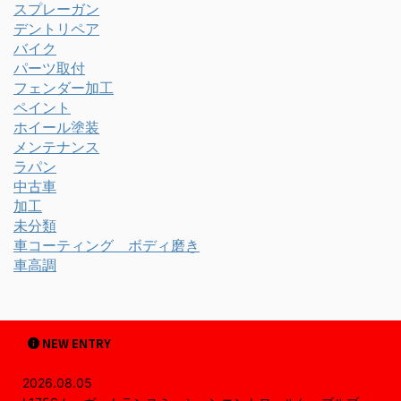
スプレーガン
デントリペア
バイク
パーツ取付
フェンダー加工
ペイント
ホイール塗装
メンテナンス
ラパン
中古車
加工
未分類
車コーティング ボディ磨き
車高調
NEW ENTRY
2026.08.05