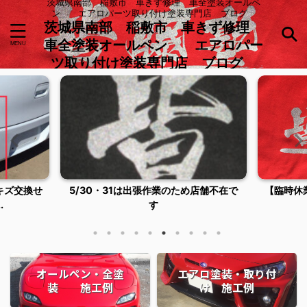
茨城県南部 稲敷市 車きず修理 車全塗装オールペ
ン エアロパーツ取り付け塗装専門店 ブログ
茨城県南部 稲敷市 車きず修理
車全塗装オールペン エアロパー
ツ取り付け塗装専門店 ブログ
キズ交換せ
5/30・31は出張作業のため店舗不在で
【臨時休
.
す
オールペン・全塗
エアロ塗装・取り付
装 施工例
け 施工例