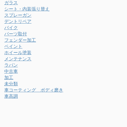
ガラス
シート・内装張り替え
スプレーガン
デントリペア
バイク
パーツ取付
フェンダー加工
ペイント
ホイール塗装
メンテナンス
ラパン
中古車
加工
未分類
車コーティング ボディ磨き
車高調