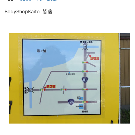
BodyShopKaito 皆藤