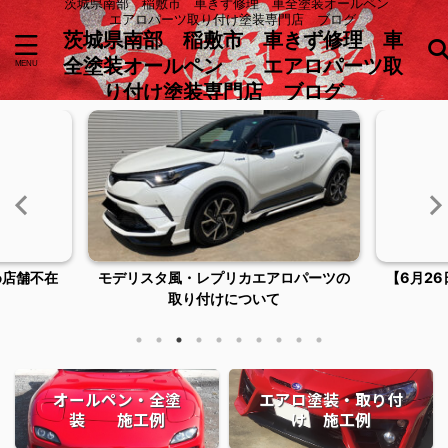
茨城県南部 稲敷市 車きず修理 車全塗装オールペン
エアロパーツ取り付け塗装専門店 ブログ
茨城県南部 稲敷市 車きず修理 車
全塗装オールペン エアロパーツ取
り付け塗装専門店 ブログ
ロパーツの
【6月26日臨時休業およびご来店につい
稲敷市潮
てのお知らせ】
オールペン・全塗
エアロ塗装・取り付
装 施工例
け 施工例