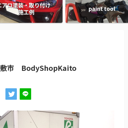
エアロ塗装・取り付け
paint tool
施工例
 BodyShopKaito