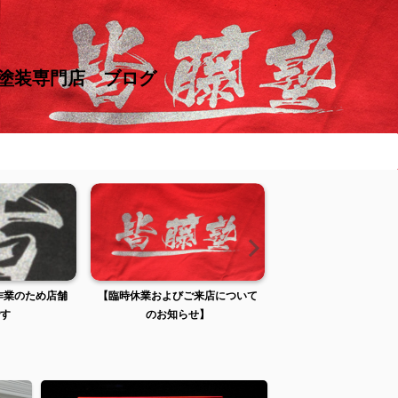
け塗装専門店 ブログ
張作業のため店舗
【臨時休業およびご来店について
【臨時休業およびご来
す
のお知らせ】
のお知らせ】