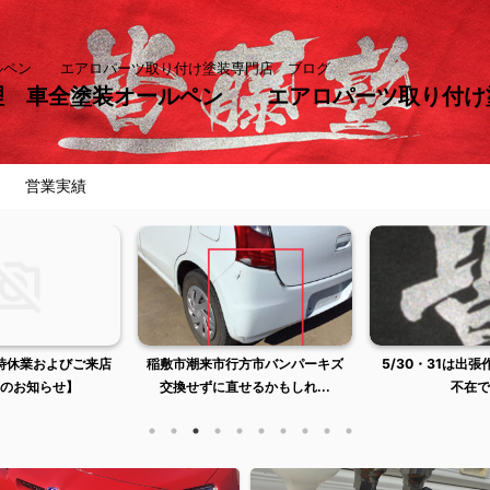
ールペン エアロパーツ取り付け塗装専門店 ブログ
理 車全塗装オールペン エアロパーツ取り付
営業実績
臨時休業およびご来店
稲敷市潮来市行方市バンパーキズ
5/30・31は出
のお知らせ】
交換せずに直せるかもしれ...
不在で