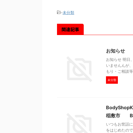
-
未分類
関連記事
お知らせ 茨
お知らせ 明日
いませんんが、
もり・ご相談等
未分類
BodySh
稲敷市 Bod
いつもお世話に
をはじめたので、