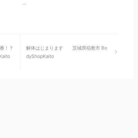
...
番！？
解体はじまります 茨城県稲敷市 Bo
ito
dyShopKaito