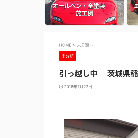
オールペン・全塗装
施工例
HOME
>
未分類
>
未分類
引っ越し中 茨城県稲敷市
2016年7月22日