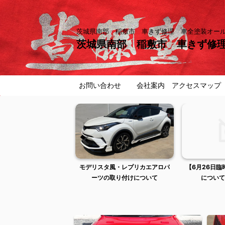
茨城県南部 稲敷市 車きず修理 車全塗装オ
茨城県南部 稲敷市 車きず修
お問い合わせ
会社案内 アクセスマップ
曜日は出張作業のため店
モデリスタ風・レプリカエアロパ
【6月26日
舗不在です
ーツの取り付けについて
について