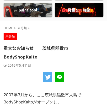
paint tool
見積り・相談
HOME
>
未分類
>
未分類
重大なお知らせ 茨城県稲敷市
BodyShopKaito
2016年5月11日
2007年3月から、ここ茨城県稲敷市大島で
BodyShopKaitoがオープンし、