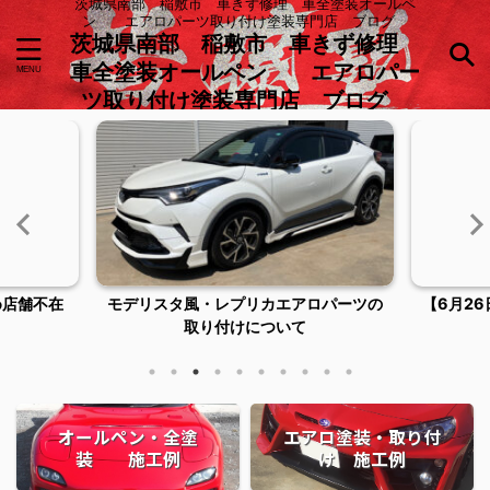
茨城県南部 稲敷市 車きず修理 車全塗装オールペ
ン エアロパーツ取り付け塗装専門店 ブログ
茨城県南部 稲敷市 車きず修理
車全塗装オールペン エアロパー
ツ取り付け塗装専門店 ブログ
め店舗不在
モデリスタ風・レプリカエアロパーツの
【6月2
取り付けについて
オールペン・全塗
エアロ塗装・取り付
装 施工例
け 施工例