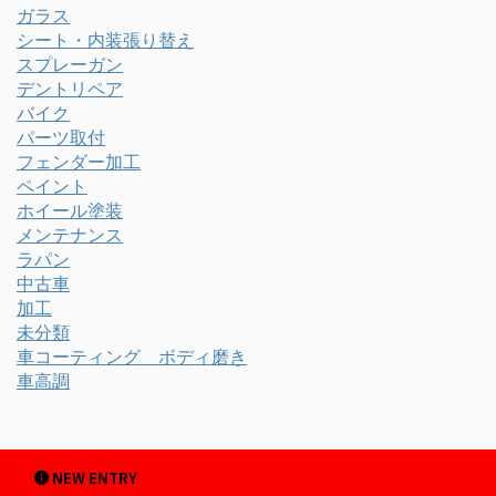
ガラス
シート・内装張り替え
スプレーガン
デントリペア
バイク
パーツ取付
フェンダー加工
ペイント
ホイール塗装
メンテナンス
ラパン
中古車
加工
未分類
車コーティング ボディ磨き
車高調
NEW ENTRY