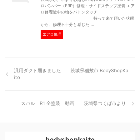
ロバンパー（FRP）修理・サイドステップ塗装 エア
ロ修理途中の物をバトンタッチ
持って来て頂いた状態
から、修理不十分と感じた ...
エアロ修理
汎用ダクト届きました 茨城県稲敷市 BodyShopKa
ito
スバル R1 全塗装 動画 茨城県つくば市より
bodyshopkaito