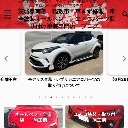
茨城県南部 稲敷市 車きず修理 車全塗装オールペン
エアロパーツ取り付け塗装専門店 ブログ
茨城県南部 稲敷市 車きず修理 車
全塗装オールペン エアロパーツ取
り付け塗装専門店 ブログ
め店舗不在
モデリスタ風・レプリカエアロパーツの
【6月2
取り付けについて
オールペン・全塗
エアロ塗装・取り付
装 施工例
け 施工例