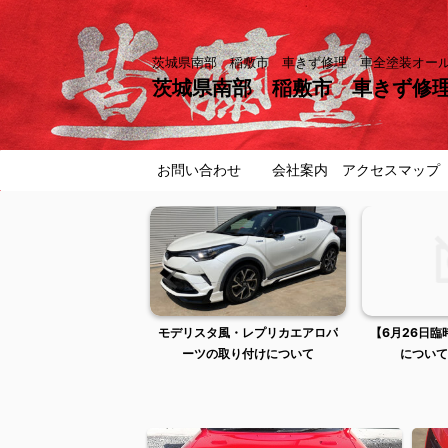
茨城県南部 稲敷市 車きず修理 車全塗装オ
茨城県南部 稲敷市 車きず修
お問い合わせ
会社案内 アクセスマップ
曜日は出張作業のため店
モデリスタ風・レプリカエアロパ
【6月26日
舗不在です
ーツの取り付けについて
について