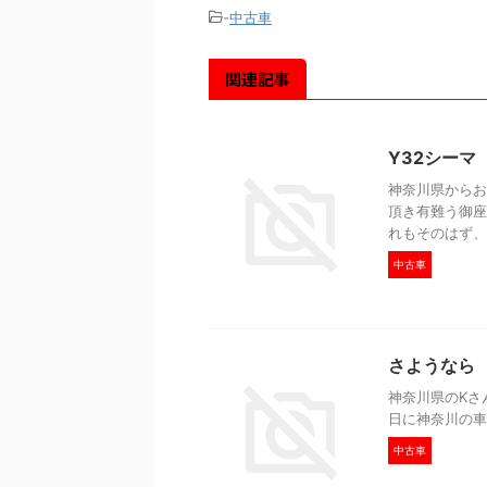
-
中古車
関連記事
Y32シーマ
神奈川県からお
頂き有難う御座
れもそのはず、後
中古車
さようなら 
神奈川県のKさ
日に神奈川の車
中古車