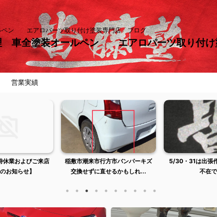
ールペン エアロパーツ取り付け塗装専門店 ブログ
理 車全塗装オールペン エアロパーツ取り付
営業実績
臨時休業およびご来店
稲敷市潮来市行方市バンパーキズ
5/30・31は出
のお知らせ】
交換せずに直せるかもしれ...
不在で