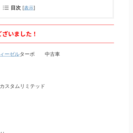
目次
[
表示
]
とうございました！
ィーゼル
ターボ 中古車
スタムリミテッド