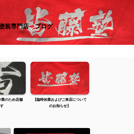
け塗装専門店 ブログ
張作業のため店舗
【臨時休業およびご来店について
【臨時休業およびご来
す
のお知らせ】
のお知らせ】