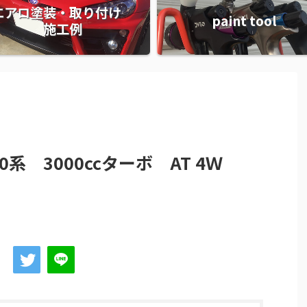
エアロ塗装・取り付け
paint tool
施工例
系 3000ccターボ AT 4Ｗ