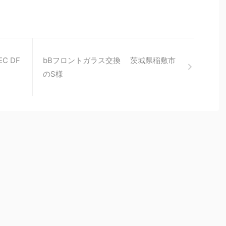
C DF
bBフロントガラス交換 茨城県稲敷市
のS様