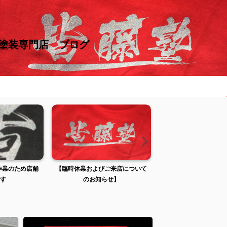
け塗装専門店 ブログ
張作業のため店舗
【臨時休業およびご来店について
【臨時休業およびご来
す
のお知らせ】
のお知らせ】