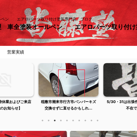
ールペン エアロパーツ取り付け塗装専門店 ブログ
理 車全塗装オールペン エアロパーツ取り付
営業実績
臨時休業およびご来店
稲敷市潮来市行方市バンパーキズ
5/30・31は出
のお知らせ】
交換せずに直せるかもしれ...
不在で