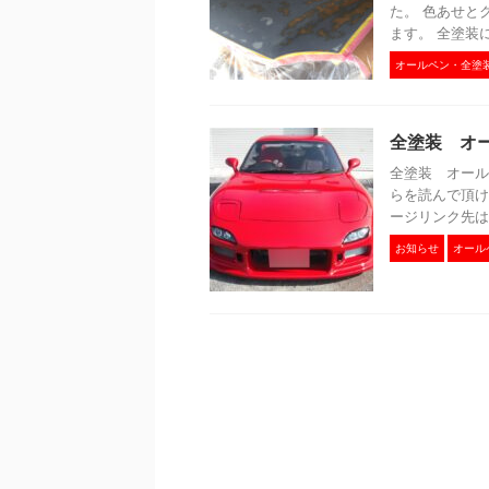
た。 色あせと
ます。 全塗装
オールペン・全塗
全塗装 オ
全塗装 オール
らを読んで頂け
ージリンク先は
お知らせ
オール