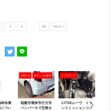
2
3
4
…
80
Next »
お知らせ
きずへこみ修理
メンテナンス
お知ら
26/6/25
2026/6/12
2026/8/5
臨時休業
稲敷市潮来市行方市
L175Sムーヴ トラ
24
店につい
バンパーキズ交換せ
ンスミッションコン
作業