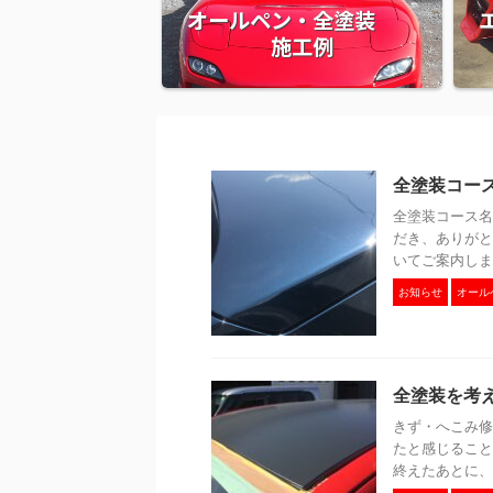
オールペン・全塗装
施工例
全塗装コー
全塗装コース名
だき、ありがと
いてご案内しま
お知らせ
オール
全塗装を考
きず・へこみ修
たと感じること
終えたあとに、 