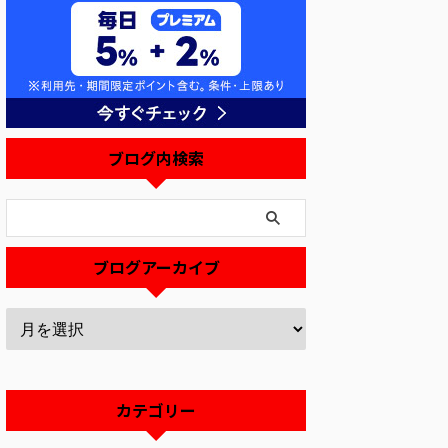
ブログ内検索
ブログアーカイブ
せ
お知らせ
お知らせ
エアロ塗装・取り付け
2026/7/22
2026/7/17
2026/6/25
カテゴリー
日金曜日は出張
モデリスタ風・レプ
【6月26日臨時休業
のため店舗不在
リカエアロパーツの
およびご来店につい