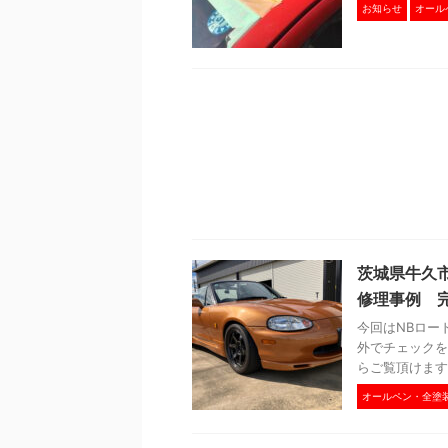
お知らせ
オール
茨城県牛久
修理事例 
今回はNBロー
外でチェックを
らご覧頂けます 
オールペン・全塗