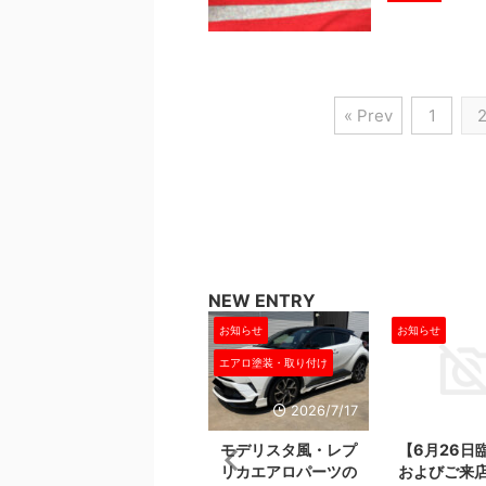
« Prev
1
NEW ENTRY
お知らせ
お知らせ
お知らせ
エアロ塗装・取り付け
5
2026/7/22
2026/7/17
20
ラ
24日金曜日は出張
モデリスタ風・レプ
【6月26日
ン
作業のため店舗不在
リカエアロパーツの
およびご来