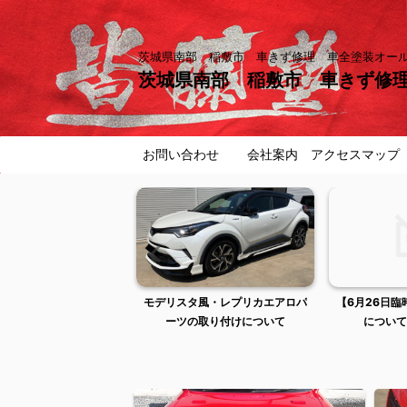
茨城県南部 稲敷市 車きず修理 車全塗装オ
茨城県南部 稲敷市 車きず修
お問い合わせ
会社案内 アクセスマップ
曜日は出張作業のため店
モデリスタ風・レプリカエアロパ
【6月26日
舗不在です
ーツの取り付けについて
について