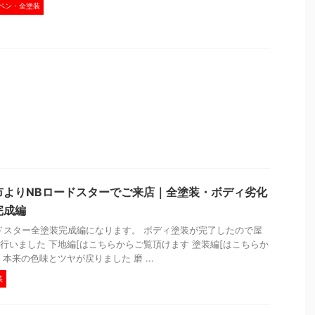
ペン・全塗装
市よりNBロードスターでご来店｜全塗装・ボディ劣化
完成編
ドスター全塗装完成編になります。 ボディ塗装が完了したので屋
行いました 下地編[はこちらからご覧頂けます 塗装編[はこちらか
本来の色味とツヤが戻りました 磨 ...
装