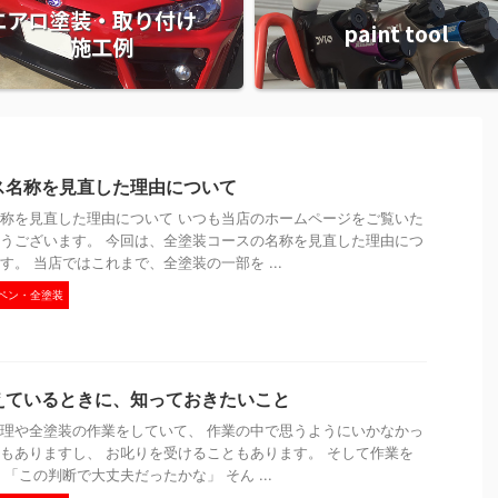
エアロ塗装・取り付け
paint tool
施工例
ス名称を見直した理由について
称を見直した理由について いつも当店のホームページをご覧いた
うございます。 今回は、全塗装コースの名称を見直した理由につ
す。 当店ではこれまで、全塗装の一部を ...
ペン・全塗装
えているときに、知っておきたいこと
理や全塗装の作業をしていて、 作業の中で思うようにいかなかっ
もありますし、 お叱りを受けることもあります。 そして作業を
「この判断で大丈夫だったかな」 そん ...