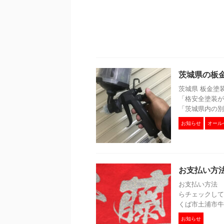
茨城県の板
茨城県 板金塗
「格安全塗装が
「茨城県内の別
お知らせ
オール
お支払い方
お支払い方法 
らチェックして
くば市土浦市牛
お知らせ