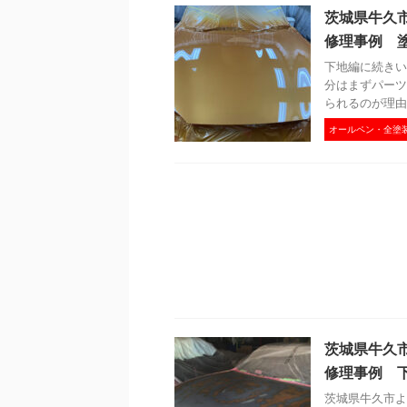
茨城県牛久
修理事例 
下地編に続きい
分はまずパーツ
られるのが理由
オールペン・全塗
茨城県牛久
修理事例 
茨城県牛久市よ