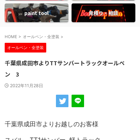
paint tool
見積り・相談
HOME
>
オールペン・全塗装
>
オールペン・全塗装
千葉県成田市よりTTサンバートラックオールペ
ン 3
2022年11月28日
千葉県成田市よりお越しのお客様
スバル TT1サンバー 軽トラック