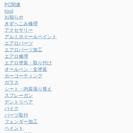
PC関連
tool
お知らせ
きずへこみ修理
アクセサリー
アルミホイールペイント
エアロパーツ
エアロパーツ加工
エアロ修理
エアロ塗装・取り付け
オールペン・全塗装
カーコーティング
ガラス
シート・内装張り替え
スプレーガン
デントリペア
バイク
パーツ取付
フェンダー加工
ペイント