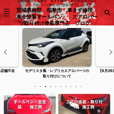
茨城県南部 稲敷市 車きず修理 車全塗装オールペ
ン エアロパーツ取り付け塗装専門店 ブログ
茨城県南部 稲敷市 車きず修理
車全塗装オールペン エアロパー
ツ取り付け塗装専門店 ブログ
ロパーツの
【6月26日臨時休業およびご来店につい
稲敷市潮
てのお知らせ】
オールペン・全塗
エアロ塗装・取り付
装 施工例
け 施工例