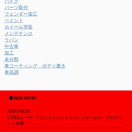
バイク
パーツ取付
フェンダー加工
ペイント
ホイール塗装
メンテナンス
ラパン
中古車
加工
未分類
車コーティング ボディ磨き
車高調
NEW ENTRY
2026.08.05
L175Sムーヴ トランスミッションコントロールケーブルブッ
シュ交換