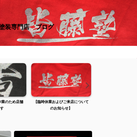
け塗装専門店 ブログ
張作業のため店舗
【臨時休業およびご来店について
【臨時休業およびご来
す
のお知らせ】
のお知らせ】