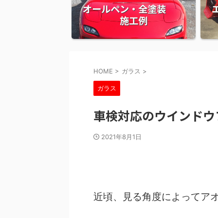
オールペン・全塗装
施工例
HOME
>
ガラス
>
ガラス
車検対応のウインド
2021年8月1日
近頃、見る角度によってア