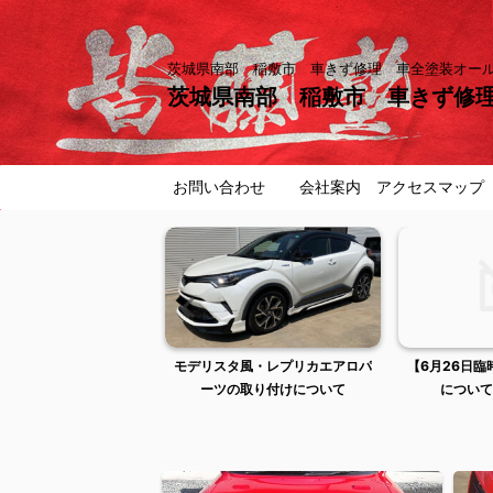
茨城県南部 稲敷市 車きず修理 車全塗装オ
茨城県南部 稲敷市 車きず修
お問い合わせ
会社案内 アクセスマップ
曜日は出張作業のため店
モデリスタ風・レプリカエアロパ
【6月26日
舗不在です
ーツの取り付けについて
について