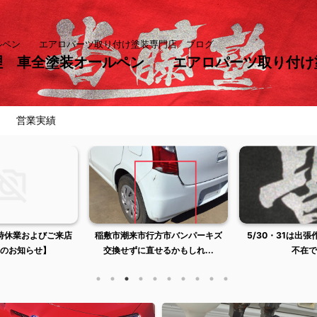
ールペン エアロパーツ取り付け塗装専門店 ブログ
理 車全塗装オールペン エアロパーツ取り付
営業実績
臨時休業およびご来店
稲敷市潮来市行方市バンパーキズ
5/30・31は出
のお知らせ】
交換せずに直せるかもしれ...
不在で