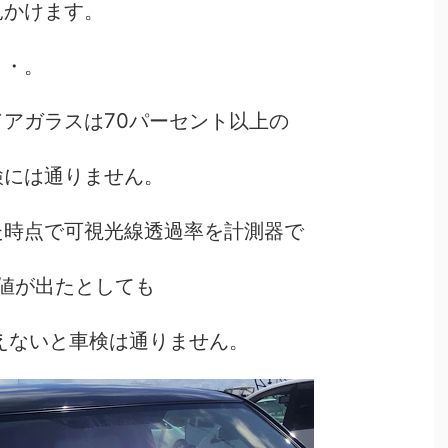
見かけます。
・・。
アガラスは70パーセント以上の
検には通りません。
た時点で可視光線透過率を計測器で
数値が出たとしても
えないと車検は通りません。