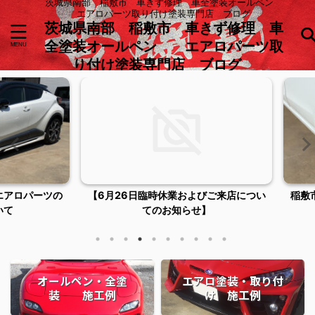
茨城県南部 稲敷市 車きず修理 車全塗装オールペン
エアロパーツ取り付け塗装専門店 ブログ
茨城県南部 稲敷市 車きず修理 車
全塗装オールペン エアロパーツ取
り付け塗装専門店 ブログ
ロパーツの
【6月26日臨時休業およびご来店につい
稲敷市潮
てのお知らせ】
オールペン・全塗
エアロ塗装・取り付
装 施工例
け 施工例