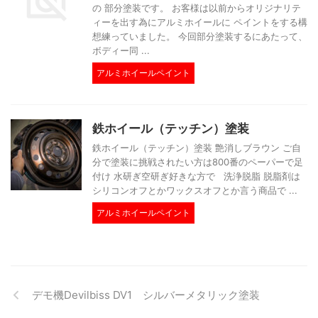
の 部分塗装です。 お客様は以前からオリジナリテ
ィーを出す為にアルミホイールに ペイントをする構
想練っていました。 今回部分塗装するにあたって、
ボディー同 ...
アルミホイールペイント
鉄ホイール（テッチン）塗装
鉄ホイール（テッチン）塗装 艶消しブラウン ご自
分で塗装に挑戦されたい方は800番のペーパーで足
付け 水研ぎ空研ぎ好きな方で 洗浄脱脂 脱脂剤は
シリコンオフとかワックスオフとか言う商品で ...
アルミホイールペイント
デモ機Devilbiss DV1 シルバーメタリック塗装