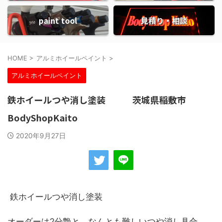
paint tool
見積り・相談
HOME
>
アルミホイールペイント
>
アルミホイールペイント
鉄ホイールつや消し塗装 茨城県稲敷市
BodyShopKaito
2020年9月27日
鉄ホイールつや消し塗装
オーダーは2分艶と なんとも難しいつや消し具合