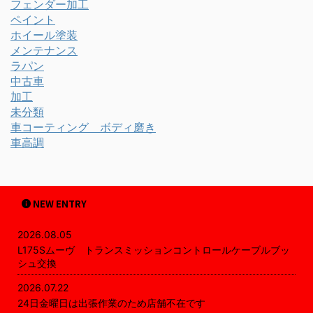
フェンダー加工
ペイント
ホイール塗装
メンテナンス
ラパン
中古車
加工
未分類
車コーティング ボディ磨き
車高調
NEW ENTRY
2026.08.05
L175Sムーヴ トランスミッションコントロールケーブルブッ
シュ交換
2026.07.22
24日金曜日は出張作業のため店舗不在です