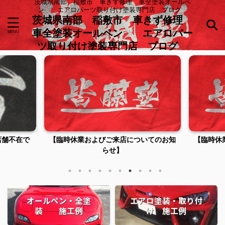
茨城県南部 稲敷市 車きず修理 車全塗装オールペ
ン エアロパーツ取り付け塗装専門店 ブログ
茨城県南部 稲敷市 車きず修理
車全塗装オールペン エアロパー
ツ取り付け塗装専門店 ブログ
店舗不在で
【臨時休業およびご来店についてのお知
【臨時休
らせ】
オールペン・全塗
エアロ塗装・取り付
装 施工例
け 施工例