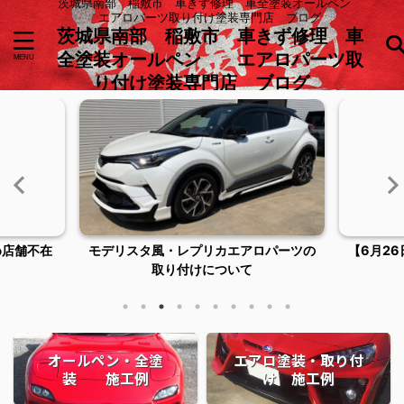
茨城県南部 稲敷市 車きず修理 車全塗装オールペン
エアロパーツ取り付け塗装専門店 ブログ
茨城県南部 稲敷市 車きず修理 車
全塗装オールペン エアロパーツ取
り付け塗装専門店 ブログ
め店舗不在
モデリスタ風・レプリカエアロパーツの
【6月2
取り付けについて
オールペン・全塗
エアロ塗装・取り付
装 施工例
け 施工例