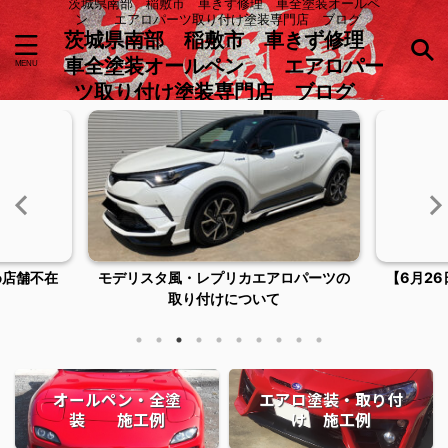
茨城県南部 稲敷市 車きず修理 車全塗装オールペ
ン エアロパーツ取り付け塗装専門店 ブログ
茨城県南部 稲敷市 車きず修理
車全塗装オールペン エアロパー
ツ取り付け塗装専門店 ブログ
め店舗不在
モデリスタ風・レプリカエアロパーツの
【6月2
取り付けについて
オールペン・全塗
エアロ塗装・取り付
装 施工例
け 施工例