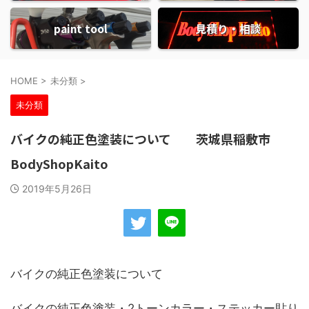
paint tool
見積り・相談
HOME
>
未分類
>
未分類
バイクの純正色塗装について 茨城県稲敷市
BodyShopKaito
2019年5月26日
バイクの純正色塗装について
バイクの純正色塗装・2トーンカラー・ステッカー貼り