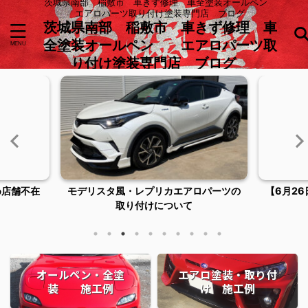
茨城県南部 稲敷市 車きず修理 車全塗装オールペン
エアロパーツ取り付け塗装専門店 ブログ
茨城県南部 稲敷市 車きず修理 車
全塗装オールペン エアロパーツ取
り付け塗装専門店 ブログ
ロパーツの
【6月26日臨時休業およびご来店につい
稲敷市潮
てのお知らせ】
オールペン・全塗
エアロ塗装・取り付
装 施工例
け 施工例