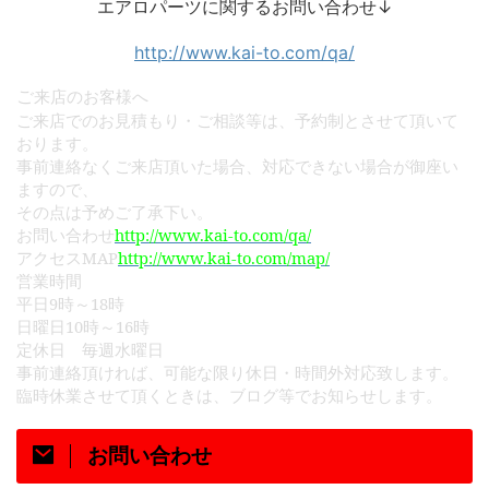
エアロパーツに関するお問い合わせ↓
http://www.kai-to.com/qa/
ご
来店のお客様へ
ご来店でのお見積もり・ご相談等は、予約制とさせて頂いて
おります。
事前連絡なくご来店頂いた場合、対応できない場合が御座い
ますので、
その点は予めご了承下い。
http://www.kai-to.com/qa/
お問い合わせ
MAP
http://www.kai-to.com/map/
アクセス
営業時間
9
18
平日
時～
時
10
16
日曜日
時～
時
定休日 毎週水曜日
事前連絡頂ければ、可能な限り休日・時間外対応致します。
臨時休業させて頂くときは、ブログ等でお知らせします。
お問い合わせ