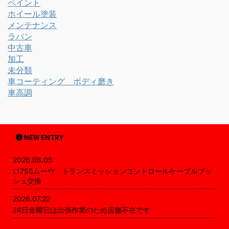
ペイント
ホイール塗装
メンテナンス
ラパン
中古車
加工
未分類
車コーティング ボディ磨き
車高調
NEW ENTRY
2026.08.05
L175Sムーヴ トランスミッションコントロールケーブルブッ
シュ交換
2026.07.22
24日金曜日は出張作業のため店舗不在です