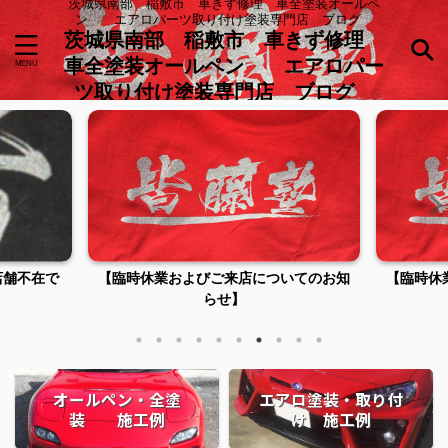
茨城県南部 稲敷市 車きず修理 車全塗装オールペ
ン エアロパーツ取り付け塗装専門店 ブログ
茨城県南部 稲敷市 車きず修理
車全塗装オールペン エアロパー
ツ取り付け塗装専門店 ブログ
店舗不在で
【臨時休業およびご来店についてのお知
【臨時休
らせ】
オールペン・全塗
エアロ塗装・取り付
装 施工例
け 施工例