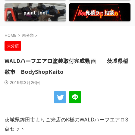
paint tool
見積り・相談
HOME
>
未分類
>
未分類
WALDハーフエアロ塗装取付完成動画 茨城県稲
敷市 BodyShopKaito
2019年3月26日
茨城県鉾田市よりご来店のK様のWALDハーフエアロ3
点セット