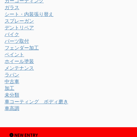
カーコーティング
ガラス
シート・内装張り替え
スプレーガン
デントリペア
バイク
パーツ取付
フェンダー加工
ペイント
ホイール塗装
メンテナンス
ラパン
中古車
加工
未分類
車コーティング ボディ磨き
車高調
NEW ENTRY