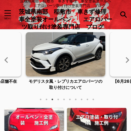
茨城県南部 稲敷市 車きず修理 車全塗装オールペ
ン エアロパーツ取り付け塗装専門店 ブログ
茨城県南部 稲敷市 車きず修理
車全塗装オールペン エアロパー
ツ取り付け塗装専門店 ブログ
め店舗不在
モデリスタ風・レプリカエアロパーツの
【6月2
取り付けについて
オールペン・全塗
エアロ塗装・取り付
装 施工例
け 施工例