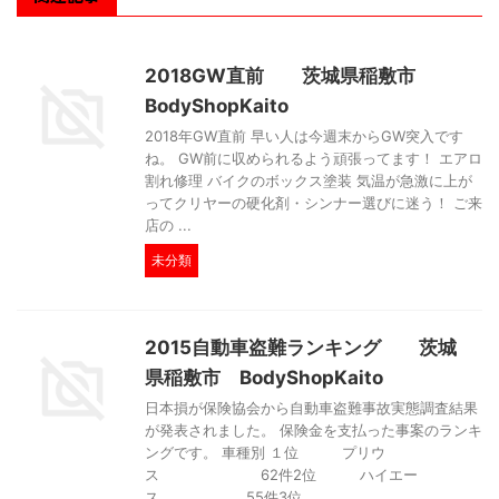
2018GW直前 茨城県稲敷市
BodyShopKaito
2018年GW直前 早い人は今週末からGW突入です
ね。 GW前に収められるよう頑張ってます！ エアロ
割れ修理 バイクのボックス塗装 気温が急激に上が
ってクリヤーの硬化剤・シンナー選びに迷う！ ご来
店の ...
未分類
2015自動車盗難ランキング 茨城
県稲敷市 BodyShopKaito
日本損が保険協会から自動車盗難事故実態調査結果
が発表されました。 保険金を支払った事案のランキ
ングです。 車種別 １位 プリウ
ス 62件2位 ハイエー
ス 55件3位 ...