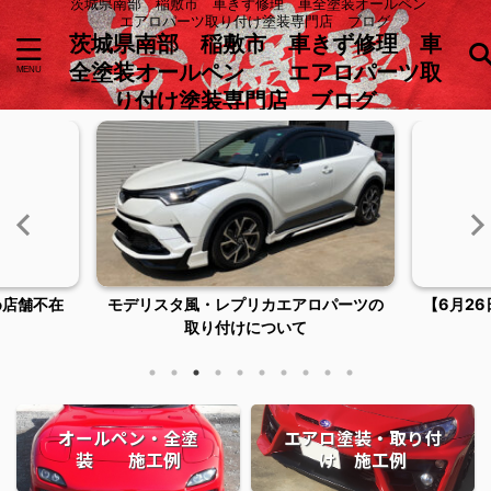
茨城県南部 稲敷市 車きず修理 車全塗装オールペン
エアロパーツ取り付け塗装専門店 ブログ
茨城県南部 稲敷市 車きず修理 車
全塗装オールペン エアロパーツ取
り付け塗装専門店 ブログ
め店舗不在
モデリスタ風・レプリカエアロパーツの
【6月2
取り付けについて
オールペン・全塗
エアロ塗装・取り付
装 施工例
け 施工例