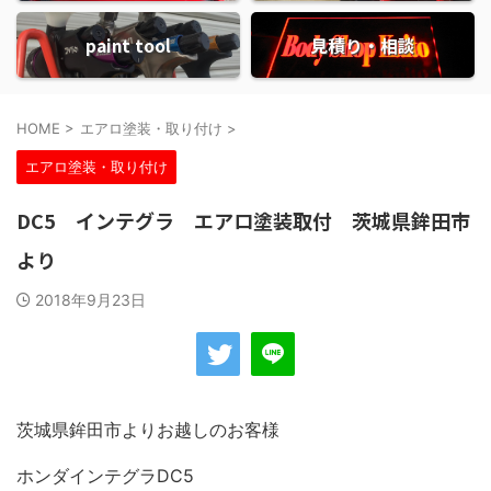
paint tool
見積り・相談
HOME
>
エアロ塗装・取り付け
>
エアロ塗装・取り付け
DC5 インテグラ エアロ塗装取付 茨城県鉾田市
より
2018年9月23日
茨城県鉾田市よりお越しのお客様
ホンダインテグラDC5