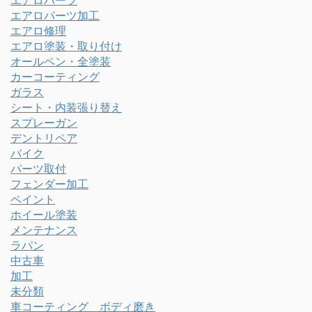
エアロパーツ
エアロパーツ加工
エアロ修理
エアロ塗装・取り付け
オールペン・全塗装
カーコーティング
ガラス
シート・内装張り替え
スプレーガン
デントリペア
バイク
パーツ取付
フェンダー加工
ペイント
ホイール塗装
メンテナンス
ラパン
中古車
加工
未分類
車コーティング ボディ磨き