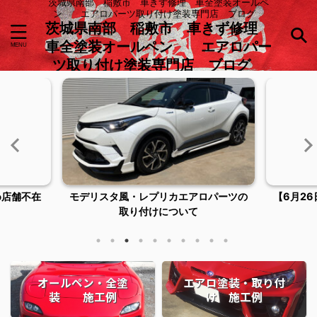
茨城県南部 稲敷市 車きず修理 車全塗装オールペ
ン エアロパーツ取り付け塗装専門店 ブログ
茨城県南部 稲敷市 車きず修理
車全塗装オールペン エアロパー
ツ取り付け塗装専門店 ブログ
め店舗不在
モデリスタ風・レプリカエアロパーツの
【6月2
取り付けについて
オールペン・全塗
エアロ塗装・取り付
装 施工例
け 施工例