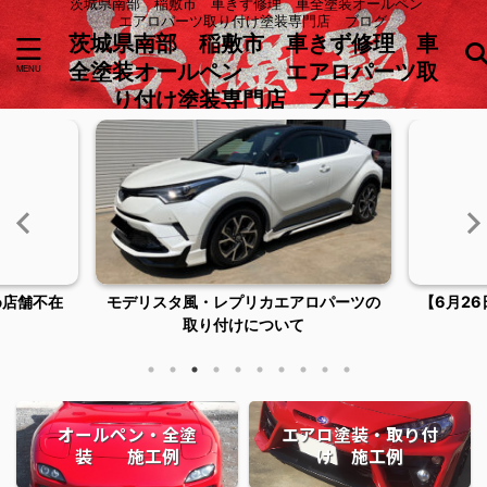
茨城県南部 稲敷市 車きず修理 車全塗装オールペン
エアロパーツ取り付け塗装専門店 ブログ
茨城県南部 稲敷市 車きず修理 車
全塗装オールペン エアロパーツ取
り付け塗装専門店 ブログ
め店舗不在
モデリスタ風・レプリカエアロパーツの
【6月2
取り付けについて
オールペン・全塗
エアロ塗装・取り付
装 施工例
け 施工例