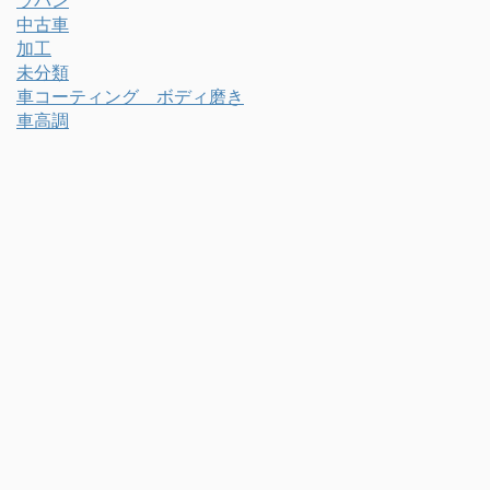
ラパン
中古車
加工
未分類
車コーティング ボディ磨き
車高調