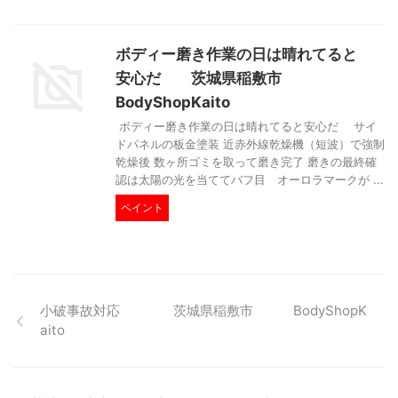
ボディー磨き作業の日は晴れてると
安心だ 茨城県稲敷市
BodyShopKaito
ボディー磨き作業の日は晴れてると安心だ サイ
ドパネルの板金塗装 近赤外線乾燥機（短波）で強制
乾燥後 数ヶ所ゴミを取って磨き完了 磨きの最終確
認は太陽の光を当ててバフ目 オーロラマークが ...
ペイント
小破事故対応 茨城県稲敷市 BodyShopK
aito