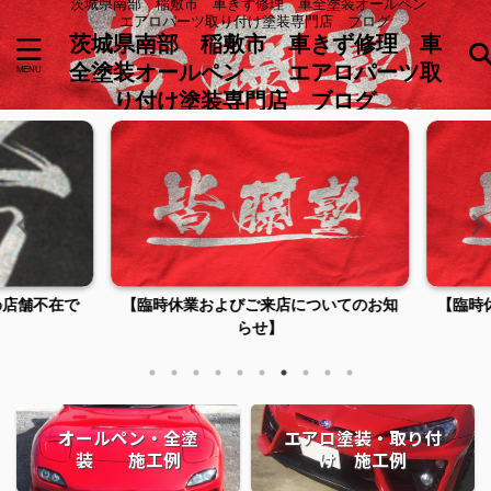
茨城県南部 稲敷市 車きず修理 車全塗装オールペン
エアロパーツ取り付け塗装専門店 ブログ
茨城県南部 稲敷市 車きず修理 車
全塗装オールペン エアロパーツ取
り付け塗装専門店 ブログ
店舗不在で
【臨時休業およびご来店についてのお知
【臨時休
らせ】
オールペン・全塗
エアロ塗装・取り付
装 施工例
け 施工例