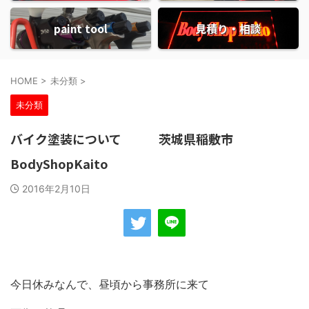
paint tool
見積り・相談
HOME
>
未分類
>
未分類
バイク塗装について 茨城県稲敷市
BodyShopKaito
2016年2月10日
今日休みなんで、昼頃から事務所に来て