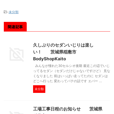
-
未分類
関連記事
久しぶりのセダンいじりは楽し
い！ 茨城県稲敷市
BodyShopKaito
みんなが憧れた30セルシオ後期 最近この辺でいじ
ってるセダン（セダンだけじゃないですけど） 見な
くなりました 前はいっぱい走ってたのに セダンは
どこへ行った 変わってパテの話です エバー ...
未分類
工場工事日程のお知らせ 茨城県