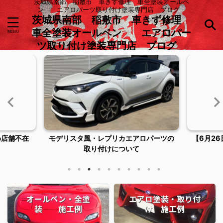
茨城県南部 稲敷市 車きず修理 車全塗装オールペ
ン エアロパーツ取り付け塗装専門店 ブログ
茨城県南部 稲敷市 車きず修理
車全塗装オールペン エアロパー
ツ取り付け塗装専門店 ブログ
め店舗不在
モデリスタ風・レプリカエアロパーツの
【6月2
取り付けについて
オールペン・全塗
エアロ塗装・取り付
装 施工例
け 施工例