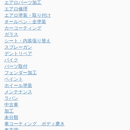
エアロパーツ加工
エアロ修理
エアロ塗装・取り付け
オールペン・全塗装
カーコーティング
ガラス
シート・内装張り替え
スプレーガン
デントリペア
バイク
パーツ取付
フェンダー加工
ペイント
ホイール塗装
メンテナンス
ラパン
中古車
加工
未分類
車コーティング ボディ磨き