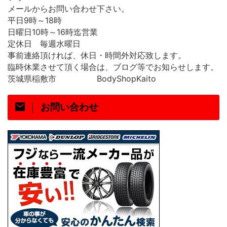
メールからお問い合わせ下さい。
平日
時～
時
9
18
日曜日
時～
時迄営業
10
16
定休日 毎週水曜日
事前連絡頂ければ、休日・時間外対応致します。
臨時休業させて頂く場合は、ブログ等でお知らせします。
茨城県稲敷市
BodyShopKaito
お問い合わせ