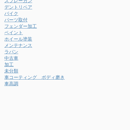
スプレーガン
デントリペア
バイク
パーツ取付
フェンダー加工
ペイント
ホイール塗装
メンテナンス
ラパン
中古車
加工
未分類
車コーティング ボディ磨き
車高調