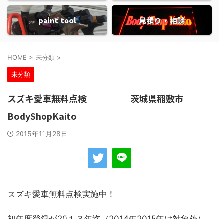
paint tool
見積り・相談
HOME
>
未分類
>
未分類
スズキ愛車無料点検 茨城県稲敷市
BodyShopKaito
2015年11月28日
スズキ愛車無料点検実施中！
初年度登録が20１３年迄（2014年2015年は対象外）