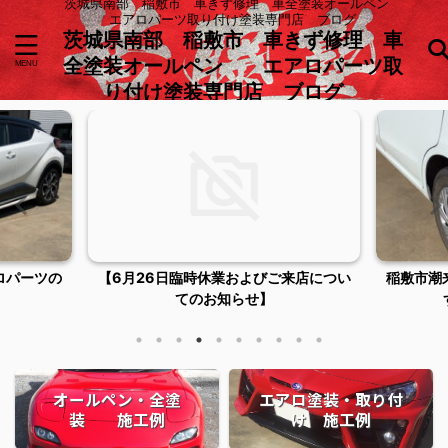
茨城県南部 稲敷市 車きず修理 車全塗装オールペン
エアロパーツ取り付け塗装専門店 ブログ
茨城県南部 稲敷市 車きず修理 車
全塗装オールペン エアロパーツ取
り付け塗装専門店 ブログ
ロパーツの
【6月26日臨時休業およびご来店につい
稲敷市潮
てのお知らせ】
オールペン・全塗
エアロ塗装・取り付
装 施工例
け 施工例