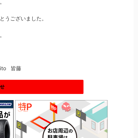
。
とうございました。
。
to 皆藤
せ