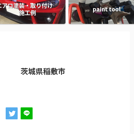
エアロ塗装・取り付け
paint tool
施工例
１ 茨城県稲敷市