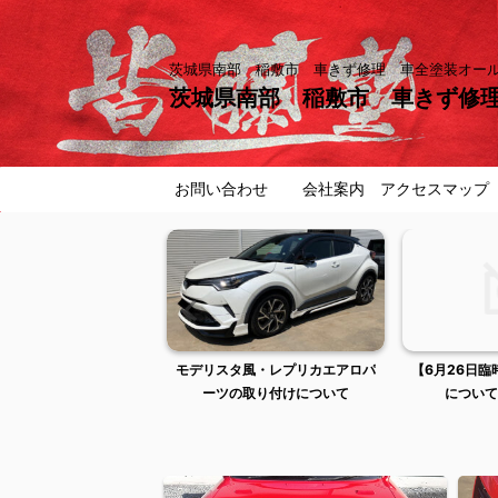
茨城県南部 稲敷市 車きず修理 車全塗装オ
茨城県南部 稲敷市 車きず修
お問い合わせ
会社案内 アクセスマップ
曜日は出張作業のため店
モデリスタ風・レプリカエアロパ
【6月26日
舗不在です
ーツの取り付けについて
について