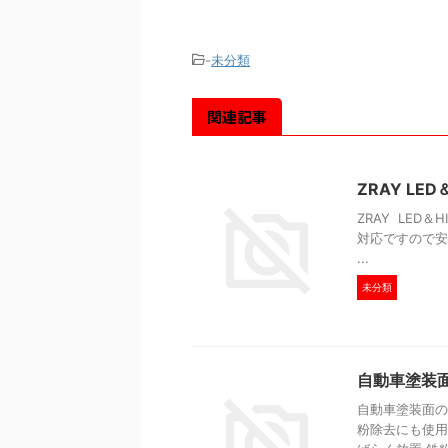
-
未分類
関連記事
ZRAY LE
ZRAY LED
対応ですので安
...
未分類
自動車塗
自動車塗装面の
粉除去にも使用