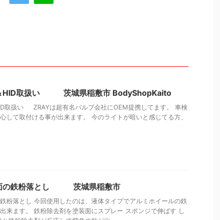
D＆HID取扱い 茨城県稲敷市 BodyShopKaito
＆HID取扱い ZRAYは超有名バルブ会社にOEM提携してます。 車検
心して取付ける事が出来ます。 今のライトが暗いと感じてる方、
装面の鉄粉落とし 茨城県稲敷市
鉄粉落とし 今回使用したのは、液体タイプでアルミホイールの鉄
出来ます。 鉄粉除去剤を塗装面にスプレー スポンジで伸ばす し