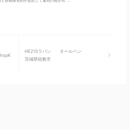
粉と鉄粉除去剤が反応して紫色の粒が出 ...
らせ
HE21Sラパン オールペン
opK
茨城県稲敷市