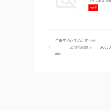
ばらく放置 鉄
未分類
年末年始休業のお知
茨城県稲敷市 BodySh
aito