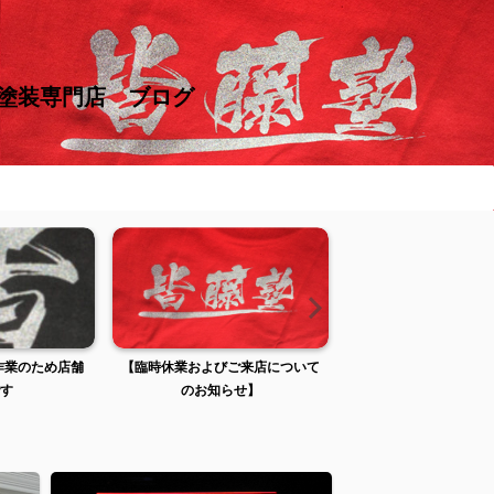
け塗装専門店 ブログ
張作業のため店舗
【臨時休業およびご来店について
【臨時休業およびご来
す
のお知らせ】
のお知らせ】