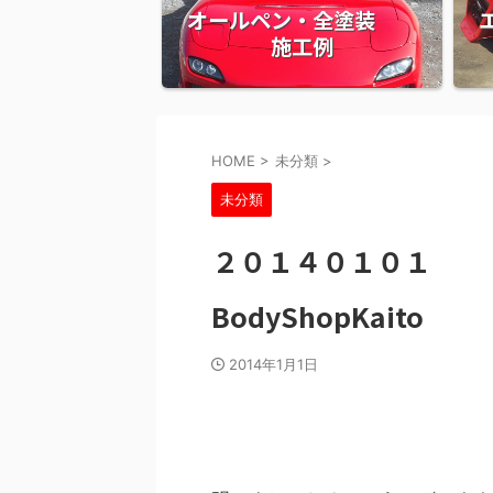
オールペン・全塗装
施工例
HOME
>
未分類
>
未分類
２０１４０１０
BodyShopKaito
2014年1月1日