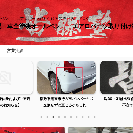
ールペン エアロパーツ取り付け塗装専門店 ブログ
理 車全塗装オールペン エアロパーツ取り付
営業実績
臨時休業およびご来店
稲敷市潮来市行方市バンパーキズ
5/30・31は出
のお知らせ】
交換せずに直せるかもしれ...
不在で